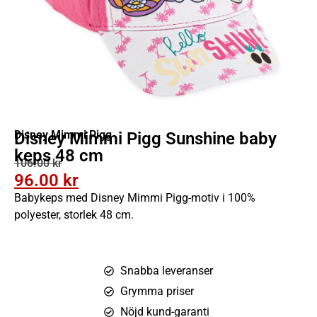
Disney Mimmi Pigg
Disney Mimmi Pigg Sunshine baby
keps 48 cm
106.00
kr
96.00
kr
Babykeps med Disney Mimmi Pigg-motiv i 100%
polyester, storlek 48 cm.
Snabba leveranser
Grymma priser
Nöjd kund-garanti