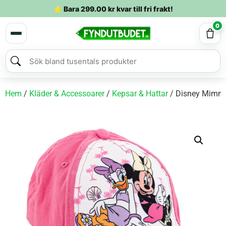
⭐ Bara
299.00
kr
kvar till fri frakt!
0
Hem
/
Kläder & Accessoarer
/
Kepsar & Hattar
/ Disney Mimmi