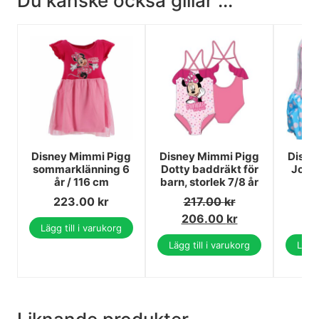
Du kanske också gillar ...
Disney Mimmi Pigg
Disney Mimmi Pigg
Disne
sommarklänning 6
Dotty baddräkt för
Joy s
år / 116 cm
barn, storlek 7/8 år
223.00
kr
217.00
kr
5
206.00
kr
5
Lägg till i varukorg
Lägg till i varukorg
Lägg 