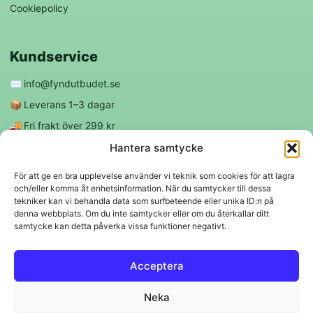
Cookiepolicy
Kundservice
✉️
info@fyndutbudet.se
📦
Leverans 1–3 dagar
🚚
Fri frakt över 299 kr
😊
Nöjd kund-garanti
Hantera samtycke
För att ge en bra upplevelse använder vi teknik som cookies för att lagra
och/eller komma åt enhetsinformation. När du samtycker till dessa
Följ oss
tekniker kan vi behandla data som surfbeteende eller unika ID:n på
denna webbplats. Om du inte samtycker eller om du återkallar ditt
samtycke kan detta påverka vissa funktioner negativt.
f
◎
Acceptera
Trygga betalningar
Neka
Klarna
VISA
Mastercard
Swish