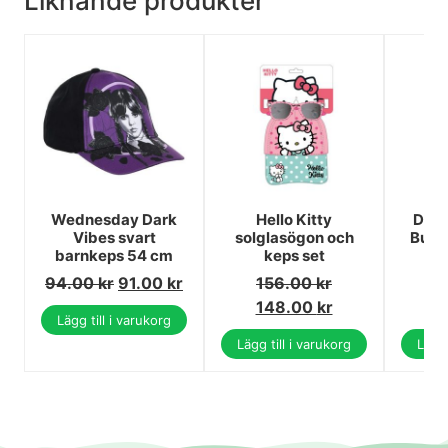
Liknande produkter
Wednesday Dark
Hello Kitty
Disn
Vibes svart
solglasögon och
Buzz
barnkeps 54 cm
keps set
oc
94.00
kr
91.00
kr
156.00
kr
1
148.00
kr
1
Lägg till i varukorg
Lägg till i varukorg
Lägg 