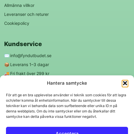
Allmänna villkor
Leveranser och returer
Cookiepolicy
Kundservice
✉️
info@fyndutbudet.se
📦
Leverans 1–3 dagar
🚚
Fri frakt över 299 kr
😊
Nöjd kund-garanti
Hantera samtycke
För att ge en bra upplevelse använder vi teknik som cookies för att lagra
och/eller komma åt enhetsinformation. När du samtycker till dessa
Följ oss
tekniker kan vi behandla data som surfbeteende eller unika ID:n på
denna webbplats. Om du inte samtycker eller om du återkallar ditt
samtycke kan detta påverka vissa funktioner negativt.
f
◎
Acceptera