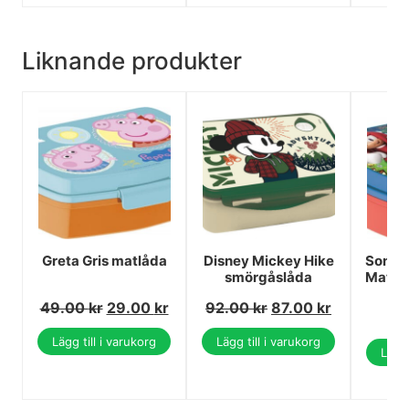
Liknande produkter
Greta Gris matlåda
Disney Mickey Hike
Sonic
smörgåslåda
Matlå
49.00
kr
29.00
kr
92.00
kr
87.00
kr
Lägg till i varukorg
Lägg till i varukorg
Lägg 