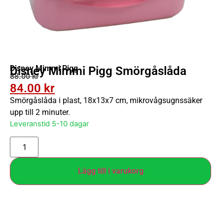
Disney Mimmi Pigg
Disney Mimmi Pigg Smörgåslåda
88.00
kr
84.00
kr
Smörgåslåda i plast, 18x13x7 cm, mikrovågsugnssäker
upp till 2 minuter.
Leveranstid 5-10 dagar
Lägg till i varukorg