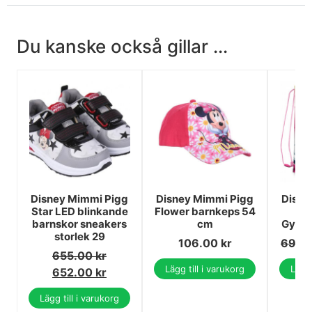
Du kanske också gillar ...
Disney Mimmi Pigg
Disney Mimmi Pigg
Disne
Star LED blinkande
Flower barnkeps 54
S
barnskor sneakers
cm
Gympa
storlek 29
106.00
kr
69.0
655.00
kr
Lägg till i varukorg
Lägg 
652.00
kr
Lägg till i varukorg