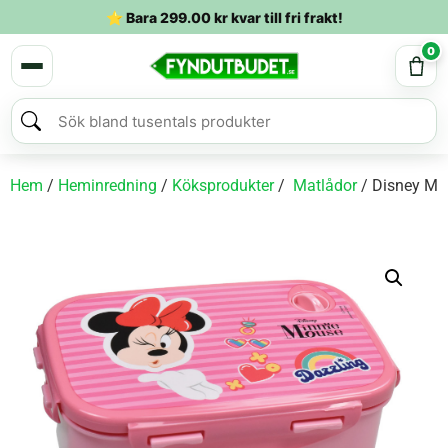
⭐ Bara
299.00
kr
kvar till fri frakt!
0
Hem
/
Heminredning
/
Köksprodukter
/
Matlådor
/ Disney Mi