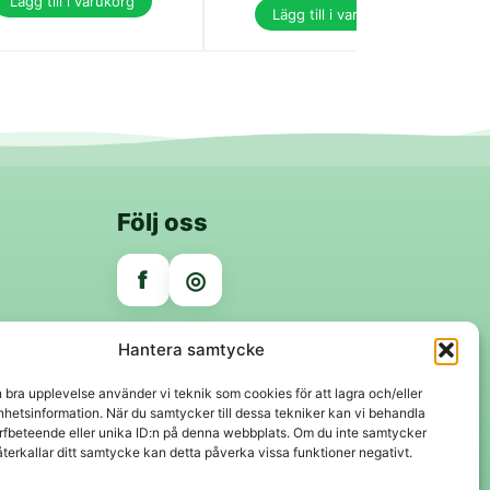
Lägg till i varukorg
Lägg till i varukorg
Följ oss
f
◎
Trygga betalningar
Hantera samtycke
Klarna
VISA
Mastercard
Swish
n bra upplevelse använder vi teknik som cookies för att lagra och/eller
hetsinformation. När du samtycker till dessa tekniker kan vi behandla
rfbeteende eller unika ID:n på denna webbplats. Om du inte samtycker
återkallar ditt samtycke kan detta påverka vissa funktioner negativt.