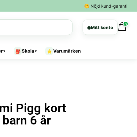
😊
Nöjd kund-garanti
0
◉
Mitt konto
er
Skola
Varumärken
🎒
⭐
▾
▾
mi Pigg kort
 barn 6 år