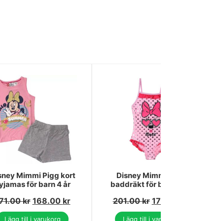
sney Mimmi Pigg kort
Disney Mimmi Pigg
yjamas för barn 4 år
baddräkt för barn, 3 år
71.00
kr
168.00
kr
201.00
kr
178.00
kr
Lägg till i varukorg
Lägg till i varukorg