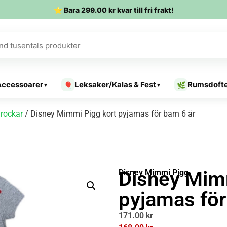
⭐ Bara
299.00
kr
kvar till fri frakt!
Accessoarer
Leksaker/Kalas & Fest
Rumsdoft
🎈
🌿
▾
▾
rockar
/ Disney Mimmi Pigg kort pyjamas för barn 6 år
Disney Mim
Disney Mimmi Pigg
pyjamas för
171.00
kr