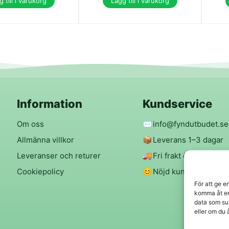
 till i varukorg
Lägg till i varukorg
Information
Kundservice
Om oss
✉️
info@fyndutbudet.se
Allmänna villkor
📦
Leverans 1–3 dagar
Leveranser och returer
🚚
Fri frakt över 299 kr
Cookiepolicy
😊
Nöjd kund-garanti
För att ge e
komma åt en
data som su
eller om du 