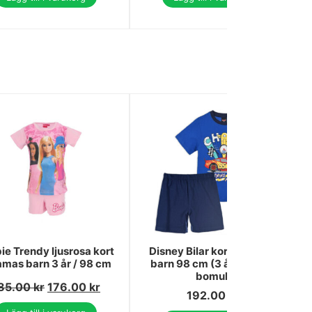
ie Trendy ljusrosa kort
Disney Bilar kort pyjamas
amas barn 3 år / 98 cm
barn 98 cm (3 år) – 100%
bomull
85.00
kr
176.00
kr
192.00
kr