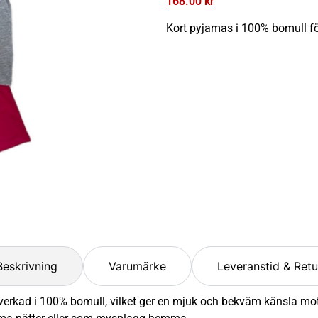
168.00
kr
Kort pyjamas i 100% bomull för
Beskrivning
Varumärke
Leveranstid & Retu
lverkad i 100% bomull, vilket ger en mjuk och bekväm känsla mo