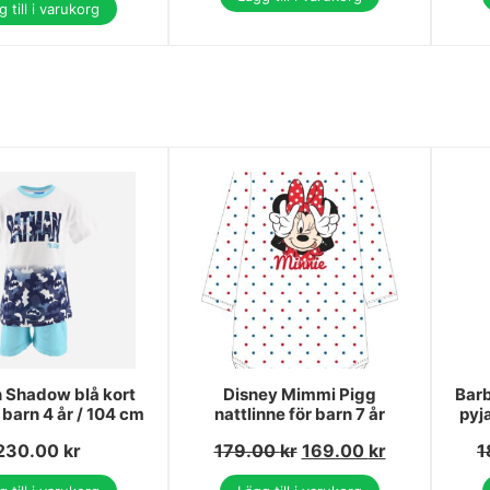
 till i varukorg
 Shadow blå kort
Disney Mimmi Pigg
Barb
barn 4 år / 104 cm
nattlinne för barn 7 år
pyj
230.00
kr
179.00
kr
169.00
kr
1