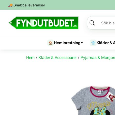
🚚
Snabba leveranser
Heminredning
Kläder & 
🏠
👕
▾
Hem
/
Kläder & Accessoarer
/
Pyjamas & Morgon