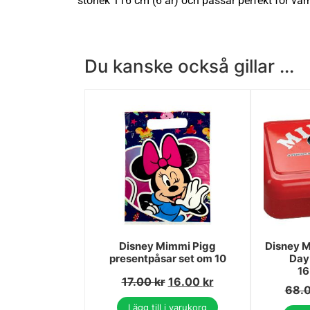
storlek 116 cm (6 år) och passar perfekt för v
Du kanske också gillar ...
Disney Mimmi Pigg
Disney M
presentpåsar set om 10
Day
16
17.00
kr
16.00
kr
68.
Lägg till i varukorg