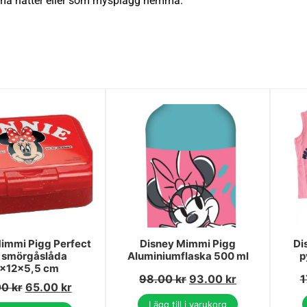
arma nätter eller som mysplagg hemma.
immi Pigg Perfect
Disney Mimmi Pigg
Di
 smörgåslåda
Aluminiumflaska 500 ml
p
x12x5,5 cm
98.00
kr
93.00
kr
1
00
kr
65.00
kr
Lägg till i varukorg