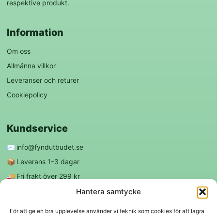
respektive produkt.
Information
Om oss
Allmänna villkor
Leveranser och returer
Cookiepolicy
Kundservice
✉️
info@fyndutbudet.se
📦
Leverans 1–3 dagar
🚚
Fri frakt över 299 kr
😊
Nöjd kund-garanti
Hantera samtycke
För att ge en bra upplevelse använder vi teknik som cookies för att lagra