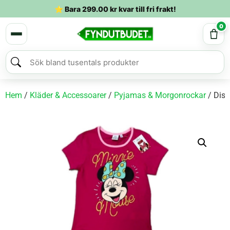
⭐ Bara
299.00
kr
kvar till fri frakt!
0
Hem
/
Kläder & Accessoarer
/
Pyjamas & Morgonrockar
/ Disn