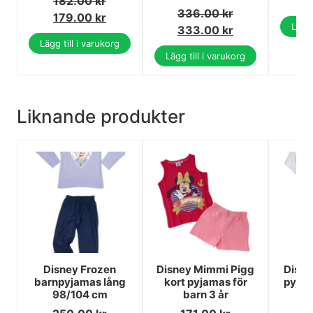
182.00
kr
336.00
kr
179.00
kr
Lägg 
333.00
kr
Lägg till i varukorg
Lägg till i varukorg
Liknande produkter
Disney Frozen
Disney Mimmi Pigg
Disne
barnpyjamas lång
kort pyjamas för
pyjam
98/104 cm
barn 3 år