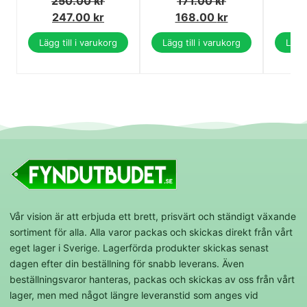
250.00
kr
171.00
kr
1
247.00
kr
168.00
kr
1
Lägg till i varukorg
Lägg till i varukorg
Lägg 
Vår vision är att erbjuda ett brett, prisvärt och ständigt växande
sortiment för alla. Alla varor packas och skickas direkt från vårt
eget lager i Sverige. Lagerförda produkter skickas senast
dagen efter din beställning för snabb leverans. Även
beställningsvaror hanteras, packas och skickas av oss från vårt
lager, men med något längre leveranstid som anges vid