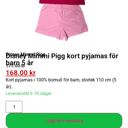
Disney Mimmi Pigg
Disney Mimmi Pigg kort pyjamas för
barn 5 år
171.00
kr
168.00
kr
Kort pyjamas i 100% bomull för barn, storlek 110 cm (5
år).
Leveranstid 5-10 dagar
Lägg till i varukorg