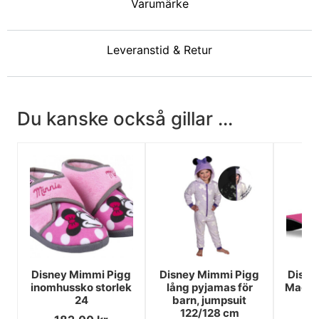
Varumärke
Leveranstid & Retur
Du kanske också gillar ...
Disney Mimmi Pigg
Disney Mimmi Pigg
Disne
inomhussko storlek
lång pyjamas för
Magis
24
barn, jumpsuit
122/128 cm