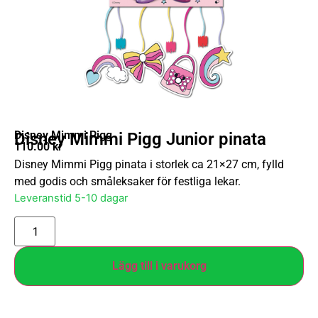
Disney Mimmi Pigg
Disney Mimmi Pigg Junior pinata
110.00
kr
Disney Mimmi Pigg pinata i storlek ca 21×27 cm, fylld
med godis och småleksaker för festliga lekar.
Leveranstid 5-10 dagar
Lägg till i varukorg