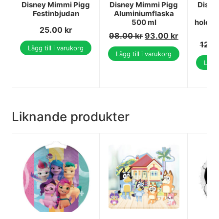
Disney Mimmi Pigg
Disney Mimmi Pigg
Disne
Festinbjudan
Aluminiumflaska
500 ml
hologr
25.00
kr
98.00
kr
93.00
kr
12.0
Lägg till i varukorg
Lägg till i varukorg
Lägg 
Liknande produkter