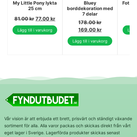
My Little Pony lykta
Bluey
Fotbol
25 cm
borddekoration med
7 delar
81.00
kr
77.00
kr
2
178.00
kr
169.00
kr
Lägg till i varukorg
Lägg 
Lägg till i varukorg
Vår vision är att erbjuda ett brett, prisvärt och ständigt växande
sortiment för alla. Alla varor packas och skickas direkt från vårt
eget lager i Sverige. Lagerförda produkter skickas senast