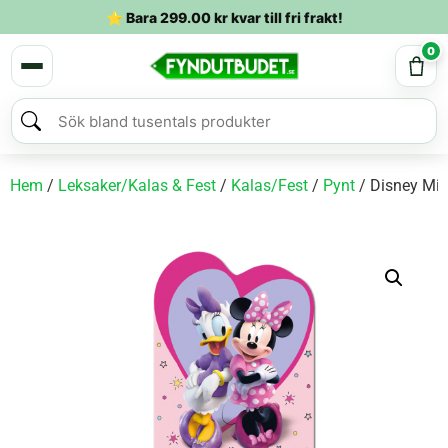
⭐ Bara
299.00
kr
kvar till fri frakt!
0
Hem
/
Leksaker/Kalas & Fest
/
Kalas/Fest
/
Pynt
/ Disney Mim