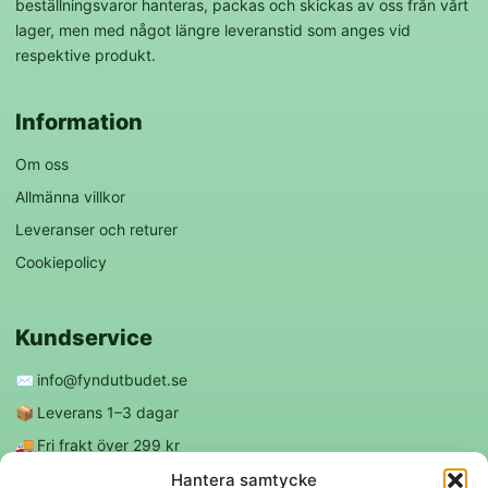
beställningsvaror hanteras, packas och skickas av oss från vårt
lager, men med något längre leveranstid som anges vid
respektive produkt.
Information
Om oss
Allmänna villkor
Leveranser och returer
Cookiepolicy
Kundservice
✉️
info@fyndutbudet.se
📦
Leverans 1–3 dagar
🚚
Fri frakt över 299 kr
😊
Nöjd kund-garanti
Hantera samtycke