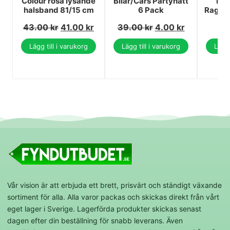
Colour rosa lysande
Bilar/Cars Partyhatt
Bat
halsband 81/15 cm
6 Pack
Rage-m
43.00
kr
41.00
kr
39.00
kr
4.00
kr
Lägg till i varukorg
Lägg till i varukorg
Lägg 
Vår vision är att erbjuda ett brett, prisvärt och ständigt växande
sortiment för alla. Alla varor packas och skickas direkt från vårt
eget lager i Sverige. Lagerförda produkter skickas senast
dagen efter din beställning för snabb leverans. Även