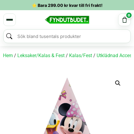
⭐ Bara
299.00
kr
kvar till fri frakt!
0
Hem
/
Leksaker/Kalas & Fest
/
Kalas/Fest
/
Utklädnad Access