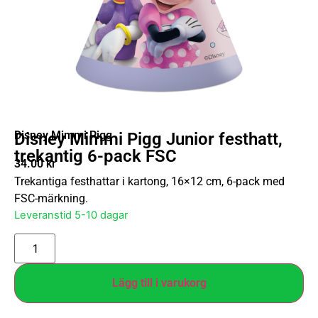
Disney Mimmi Pigg
Disney Mimmi Pigg Junior festhatt,
trekantig 6-pack FSC
34.00
kr
Trekantiga festhattar i kartong, 16×12 cm, 6-pack med
FSC-märkning.
Leveranstid 5-10 dagar
Lägg till i varukorg