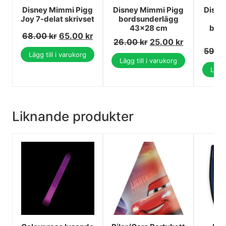
Disney Mimmi Pigg
Disney Mimmi Pigg
Disne
Joy 7-delat skrivset
bordsunderlägg
Ex
43x28 cm
bab
68.00
kr
65.00
kr
26.00
kr
25.00
kr
59.0
Lägg till i varukorg
Lägg till i varukorg
Lägg 
Liknande produkter