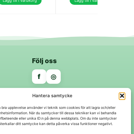
Lägg till i varukorg
Lägg till i varukorg
Följ oss
f
◎
Trygga betalningar
Hantera samtycke
Klarna
VISA
Mastercard
Swish
n bra upplevelse använder vi teknik som cookies för att lagra och/eller
hetsinformation. När du samtycker till dessa tekniker kan vi behandla
rfbeteende eller unika ID:n på denna webbplats. Om du inte samtycker
återkallar ditt samtycke kan detta påverka vissa funktioner negativt.