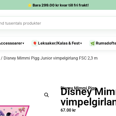
⭐ Bara
299.00
kr
kvar till fri frakt!
Accessoarer
Leksaker/Kalas & Fest
Rumsdoft
🎈
🌿
▾
▾
/ Disney Mimmi Pigg Junior vimpelgirlang FSC 2,3 m
Disney Mim
Disney Mimmi Pigg
vimpelgirla
67.00
kr