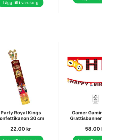
Lägg till i varukorg
Party Royal Kings
Gamer Gaming Party
onfettikanon 30 cm
Grattisbanner FSC 2 m
22.00
kr
58.00
kr