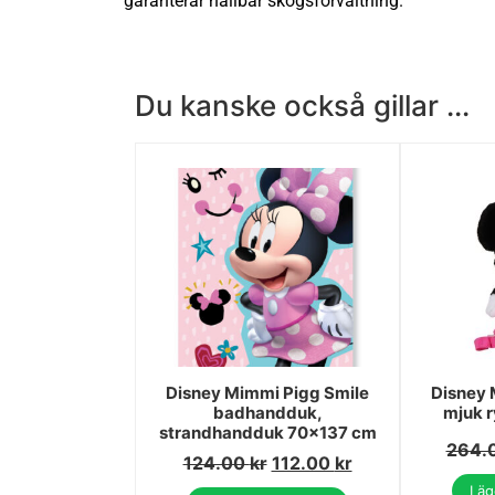
garanterar hållbar skogsförvaltning.
Du kanske också gillar ...
Disney Mimmi Pigg Smile
Disney 
badhandduk,
mjuk 
strandhandduk 70x137 cm
264.
124.00
kr
112.00
kr
Lägg