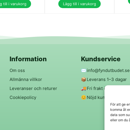
 till i varukorg
Lägg till i varukorg
Information
Kundservice
Om oss
✉️
info@fyndutbudet.se
Allmänna villkor
📦
Leverans 1–3 dagar
Leveranser och returer
🚚
Fri frakt över 299 kr
Cookiepolicy
😊
Nöjd kund-garanti
För att ge e
komma åt en
data som su
eller om du 