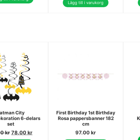
Lägg till i varukorg
atman City
First Birthday 1st Birthday
koration 6-delars
Rosa pappersbanner 182
K
set
cm
00
kr
78.00
kr
97.00
kr