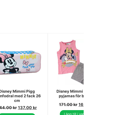
Disney Mimmi Pigg
Disney Mimmi Pigg kort
nfodral med 2 fack 26
pyjamas för barn 4 år
cm
171.00
kr
168.00
kr
44.00
kr
137.00
kr
Lägg till i varukorg