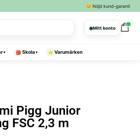
😊
Nöjd kund-garanti
0
◉
Mitt konto
er
Skola
Varumärken
🎒
⭐
▾
▾
mi Pigg Junior
ng FSC 2,3 m