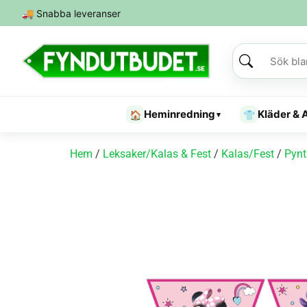
🚚
Snabba leveranser
Heminredning
Kläder & 
🏠
👕
▾
Hem
/
Leksaker/Kalas & Fest
/
Kalas/Fest
/
Pynt