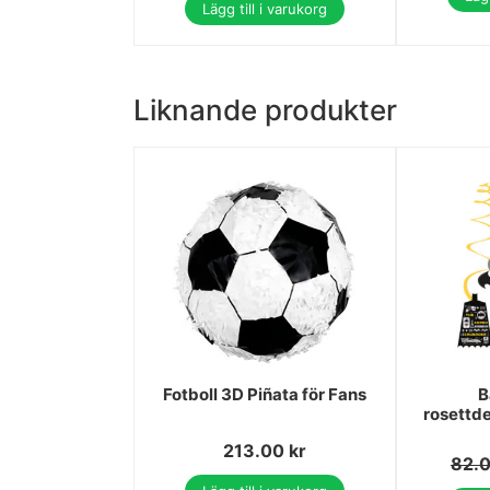
Lägg till i varukorg
Liknande produkter
Fotboll 3D Piñata för Fans
B
rosettde
213.00
kr
82.