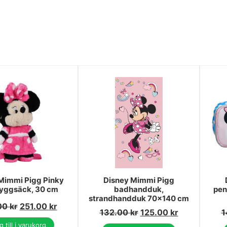
Mimmi Pigg Pinky
Disney Mimmi Pigg
ryggsäck, 30 cm
badhandduk,
pen
strandhandduk 70x140 cm
00
kr
251.00
kr
132.00
kr
125.00
kr
1
 till i varukorg