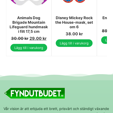
Animals Dog
Disney Mickey Rock
Enhör
Brigade Mountain
the House-mask, set
Lifeguard hundmask
om 6
89.0
i filt 17,5 cm
38.00
kr
30.00
kr
29.00
kr
Lägg 
Lägg till i varukorg
Lägg till i varukorg
Vår vision är att erbjuda ett brett, prisvärt och ständigt växande