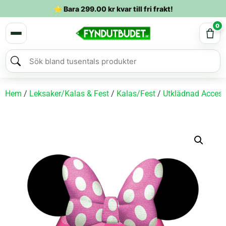
⭐ Bara
299.00
kr
kvar till fri frakt!
0
Hem
/
Leksaker/Kalas & Fest
/
Kalas/Fest
/
Utklädnad Access