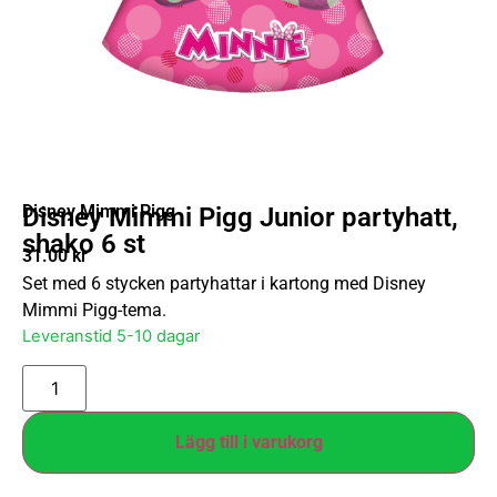
Disney Mimmi Pigg
Disney Mimmi Pigg Junior partyhatt,
shako 6 st
31.00
kr
Set med 6 stycken partyhattar i kartong med Disney
Mimmi Pigg-tema.
Leveranstid 5-10 dagar
Lägg till i varukorg