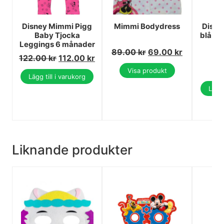
Disney Mimmi Pigg
Mimmi Bodydress
Disne
Baby Tjocka
blå ba
Leggings 6 månader
3 
89.00
kr
69.00
kr
122.00
kr
112.00
kr
3
3
Visa produkt
Lägg till i varukorg
Lägg 
Liknande produkter