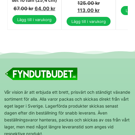
set 10 tum (25,4 cm)
125.00
kr
67.00
kr
64.00
kr
113.00
kr
Lägg 
Lägg till i varukorg
Lägg till i varukorg
Vår vision är att erbjuda ett brett, prisvärt och ständigt växande
sortiment för alla. Alla varor packas och skickas direkt från vårt
eget lager i Sverige. Lagerförda produkter skickas senast
dagen efter din beställning för snabb leverans. Även
beställningsvaror hanteras, packas och skickas av oss från vårt
lager, men med något längre leveranstid som anges vid
respektive produkt.