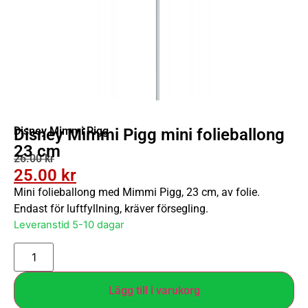
Disney Mimmi Pigg
Disney Mimmi Pigg mini folieballong
23 cm
26.00
kr
25.00
kr
Mini folieballong med Mimmi Pigg, 23 cm, av folie.
Endast för luftfyllning, kräver försegling.
Leveranstid 5-10 dagar
Lägg till i varukorg