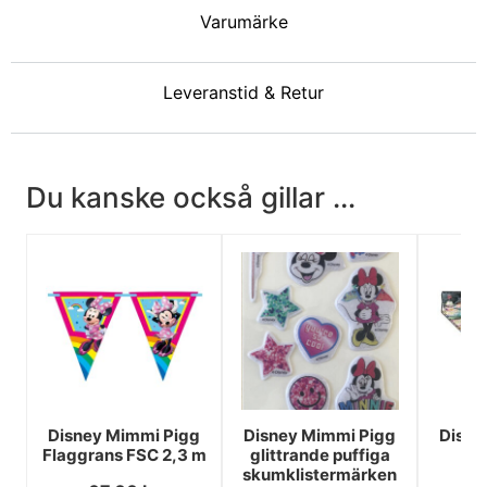
Varumärke
Leveranstid & Retur
Du kanske också gillar ...
Disney Mimmi Pigg
Disney Mimmi Pigg
Disne
Flaggrans FSC 2,3 m
glittrande puffiga
Te
skumklistermärken
h