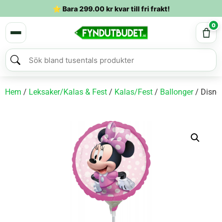
⭐ Bara
299.00
kr
kvar till fri frakt!
0
Hem
/
Leksaker/Kalas & Fest
/
Kalas/Fest
/
Ballonger
/ Disne