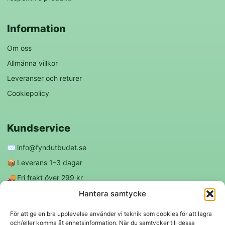
Information
Om oss
Allmänna villkor
Leveranser och returer
Cookiepolicy
Kundservice
✉️
info@fyndutbudet.se
📦
Leverans 1–3 dagar
🚚
Fri frakt över 299 kr
😊
Nöjd kund-garanti
Hantera samtycke
För att ge en bra upplevelse använder vi teknik som cookies för att lagra
och/eller komma åt enhetsinformation. När du samtycker till dessa