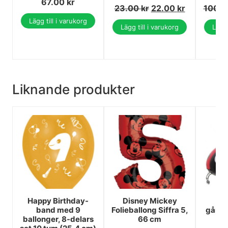
67.00
kr
23.00
kr
22.00
kr
100.
Lägg till i varukorg
Lägg till i varukorg
Lägg 
Liknande produkter
Happy Birthday-
Disney Mickey
N
band med 9
Folieballong Siffra 5,
gångb
ballonger, 8-delars
66 cm