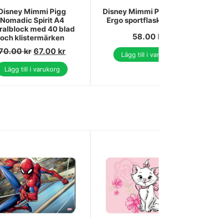
Disney Mimmi Pigg
Disney Mimmi Pigg Spring
Nomadic Spirit A4
Ergo sportflaska 430 ml
iralblock med 40 blad
58.00
kr
och klistermärken
70.00
kr
67.00
kr
Lägg till i varukorg
Lägg till i varukorg