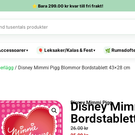
⭐ Bara
299.00
kr
kvar till fri frakt!
Accessoarer
Leksaker/Kalas & Fest
Rumsdoft
🎈
🌿
▾
▾
erlägg
/ Disney Mimmi Pigg Blommor Bordstablett 43×28 cm
Disney Mim
Disney Mimmi Pigg
Bordstable
26.00
kr