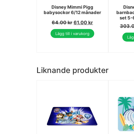
Disney Mimmi Pigg
Disn
babysockor 6/12 månader
barnbad
set 5-
64.00
kr
61.00
kr
303.
Lägg till i varukorg
Lägg
Liknande produkter