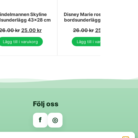
indelmannen Skyline
Disney Marie rosa blomster
dsunderlägg 43x28 cm
bordsunderlägg 43x28 cm
26.00
kr
25.00
kr
26.00
kr
25.00
kr
Lägg till i varukorg
Lägg till i varukorg
Följ oss
f
◎