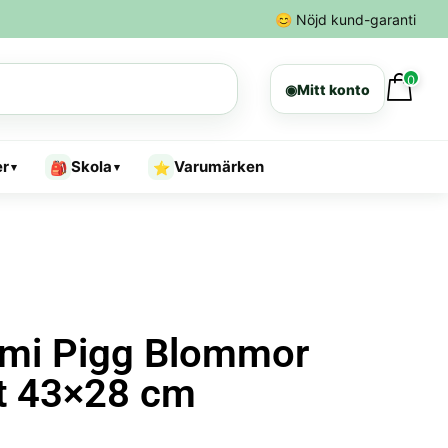
😊
Nöjd kund-garanti
0
◉
Mitt konto
er
Skola
Varumärken
🎒
⭐
▾
▾
mi Pigg Blommor
tt 43×28 cm