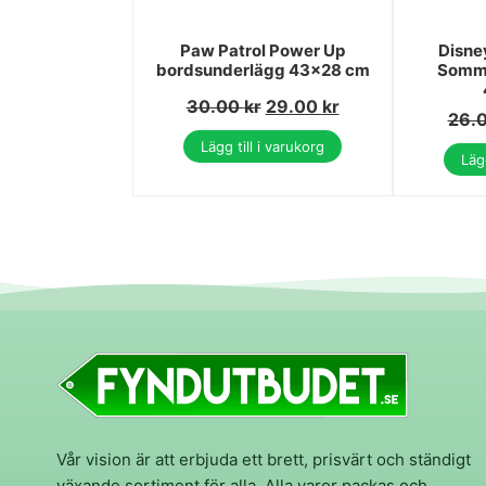
Paw Patrol Power Up
Disney
bordsunderlägg 43x28 cm
Somma
30.00
kr
29.00
kr
26.
Lägg till i varukorg
Lägg
Vår vision är att erbjuda ett brett, prisvärt och ständigt
växande sortiment för alla. Alla varor packas och