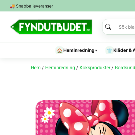
🚚
Snabba leveranser
Heminredning
Kläder & 
🏠
👕
▾
Hem
/
Heminredning
/
Köksprodukter
/
Bordsund