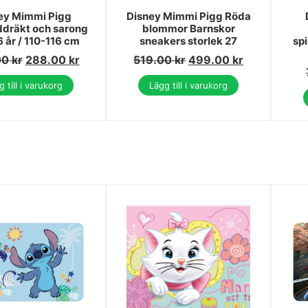
ey Mimmi Pigg
Disney Mimmi Pigg Röda
dräkt och sarong
blommor Barnskor
6 år / 110-116 cm
sneakers storlek 27
sp
00
kr
288.00
kr
519.00
kr
499.00
kr
 till i varukorg
Lägg till i varukorg