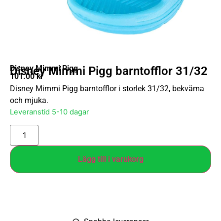
Disney Mimmi Pigg
Disney Mimmi Pigg barntofflor 31/32
101.00
kr
Disney Mimmi Pigg barntofflor i storlek 31/32, bekväma
och mjuka.
Leveranstid 5-10 dagar
Lägg till i varukorg