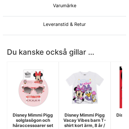
Varumärke
Leveranstid & Retur
Du kanske också gillar ...
Disney Mimmi Pigg
Disney Mimmi Pigg
Disne
solglasögon och
Vacay Vibes barn T-
P
håraccessoarer set
shirt kort ärm, 8 år /
ba