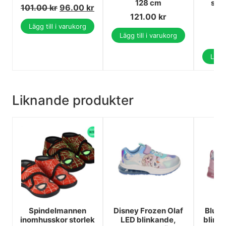
128 cm
str
101.00
kr
96.00
kr
7
121.00
kr
1
Lägg till i varukorg
Lägg till i varukorg
1
Lägg 
Liknande produkter
Spindelmannen
Disney Frozen Olaf
Bluey
inomhusskor storlek
LED blinkande,
blink