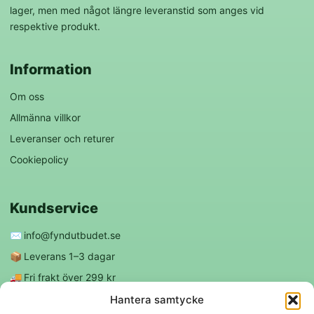
lager, men med något längre leveranstid som anges vid
respektive produkt.
Information
Om oss
Allmänna villkor
Leveranser och returer
Cookiepolicy
Kundservice
✉️
info@fyndutbudet.se
📦
Leverans 1–3 dagar
🚚
Fri frakt över 299 kr
😊
Nöjd kund-garanti
Hantera samtycke