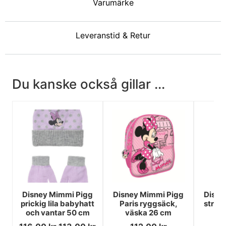
Varumärke
Leveranstid & Retur
Du kanske också gillar ...
Disney Mimmi Pigg
Disney Mimmi Pigg
Disne
prickig lila babyhatt
Paris ryggsäck,
stran
och vantar 50 cm
väska 26 cm
1