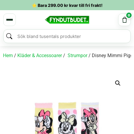
⭐ Bara
299.00
kr
kvar till fri frakt!
0
Hem
/
Kläder & Accessoarer
/
Strumpor
/ Disney Mimmi Pigg