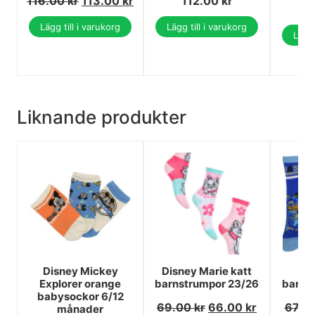
116.00
kr
113.00
kr
112.00
kr
1
Lägg till i varukorg
Lägg till i varukorg
Lägg 
Liknande produkter
Disney Mickey
Disney Marie katt
P
Explorer orange
barnstrumpor 23/26
barns
babysockor 6/12
69.00
kr
66.00
kr
67.0
månader