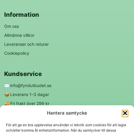
Information
Om oss
Allmänna villkor
Leveranser och returer
Cookiepolicy
Kundservice
✉️
info@fyndutbudet.se
📦
Leverans 1–3 dagar
🚚
Fri frakt över 299 kr
😊
Nöjd kund-garanti
Hantera samtycke
För att ge en bra upplevelse använder vi teknik som cookies för att lagra
och/eller komma åt enhetsinformation. När du samtycker till dessa
Följ oss