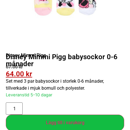
Disney Mimmi Pigg
Disney Mimmi Pigg babysockor 0-6
månader
67.00
kr
64.00
kr
Set med 3 par babysockor i storlek 0-6 månader,
tillverkade i mjuk bomull och polyester.
Leveranstid 5-10 dagar
Lägg till i varukorg