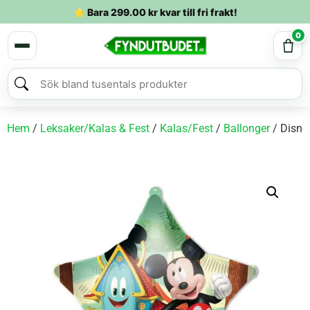
⭐ Bara
299.00
kr
kvar till fri frakt!
0
Hem
/
Leksaker/Kalas & Fest
/
Kalas/Fest
/
Ballonger
/ Disne