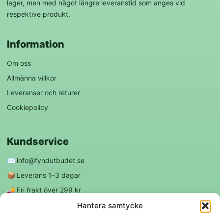
lager, men med något längre leveranstid som anges vid
respektive produkt.
Information
Om oss
Allmänna villkor
Leveranser och returer
Cookiepolicy
Kundservice
✉️
info@fyndutbudet.se
📦
Leverans 1–3 dagar
🚚
Fri frakt över 299 kr
😊
Nöjd kund-garanti
Hantera samtycke