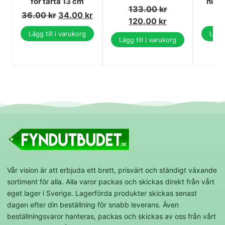
för tårta 13 cm
numm
133.00
kr
36.00
kr
34.00
kr
120.00
kr
Lägg till i varukorg
Lägg 
Lägg till i varukorg
Vår vision är att erbjuda ett brett, prisvärt och ständigt växande
sortiment för alla. Alla varor packas och skickas direkt från vårt
eget lager i Sverige. Lagerförda produkter skickas senast
dagen efter din beställning för snabb leverans. Även
beställningsvaror hanteras, packas och skickas av oss från vårt