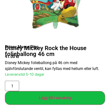
Disney Musse Pigg
Disney Mickey Rock the House
folieballong 46 cm
41.00
kr
Disney Mickey folieballong på 46 cm med
självförslutande ventil, kan fyllas med helium eller luft.
Leveranstid 5-10 dagar
Lägg till i varukorg