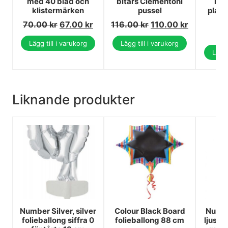
med 40 blad och
bitars Clementoni
mik
klistermärken
pussel
plast
70.00
kr
67.00
kr
116.00
kr
110.00
kr
Lägg till i varukorg
Lägg till i varukorg
Lägg 
Liknande produkter
Number Silver, silver
Colour Black Board
Numbe
folieballong siffra 0
folieballong 88 cm
ljusro