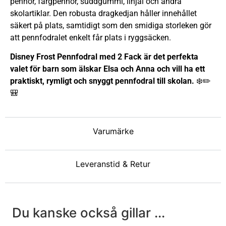
pennor, färgpennor, suddgummi, linjal och andra
skolartiklar. Den robusta dragkedjan håller innehållet
säkert på plats, samtidigt som den smidiga storleken gör
att pennfodralet enkelt får plats i ryggsäcken.
Disney Frost Pennfodral med 2 Fack är det perfekta
valet för barn som älskar Elsa och Anna och vill ha ett
praktiskt, rymligt och snyggt pennfodral till skolan.
❄️✏️
🎒
Varumärke
Leveranstid & Retur
Du kanske också gillar ...