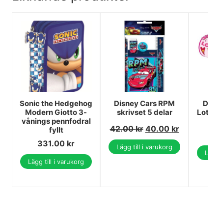
Sonic the Hedgehog
Disney Cars RPM
Disn
Modern Giotto 3-
skrivset 5 delar
Lotso 
vånings pennfodral
42.00
kr
40.00
kr
fyllt
331.00
kr
Lägg till i varukorg
Lägg 
Lägg till i varukorg