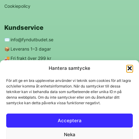
Cookiepolicy
Kundservice
✉️
info@fyndutbudet.se
📦
Leverans 1–3 dagar
🚚
Fri frakt över 299 kr
😊
Nöjd kund-garanti
Hantera samtycke
För att ge en bra upplevelse använder vi teknik som cookies för att lagra
och/eller komma åt enhetsinformation. När du samtycker till dessa
Följ oss
tekniker kan vi behandla data som surfbeteende eller unika ID:n på
denna webbplats. Om du inte samtycker eller om du återkallar ditt
samtycke kan detta påverka vissa funktioner negativt.
f
◎
Acceptera
Trygga betalningar
Neka
Klarna
VISA
Mastercard
Swish