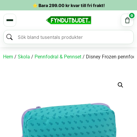
⭐ Bara
299.00
kr
kvar till fri frakt!
0
Hem
/
Skola
/
Pennfodral & Pennset
/ Disney Frozen pennfod