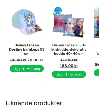
Disney Frozen
Disney Frozen LED-
Dis
Destiny barnkeps 53
ljuskudde, dekorativ
F
cm
kudde 40x40 cm
bor
4
80.00
kr
76.00
kr
177.00
kr
26.0
168.00
kr
Lägg till i varukorg
Lägg 
Lägg till i varukorg
Liknande produkter