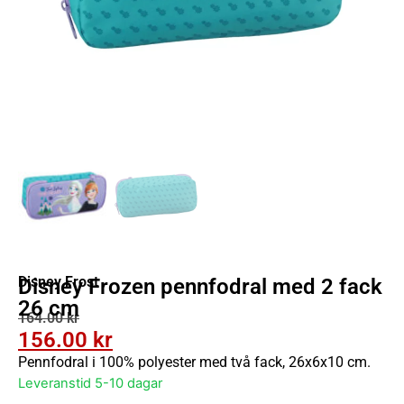
Disney Frost
Disney Frozen pennfodral med 2 fack
26 cm
164.00
kr
156.00
kr
Pennfodral i 100% polyester med två fack, 26x6x10 cm.
Leveranstid 5-10 dagar