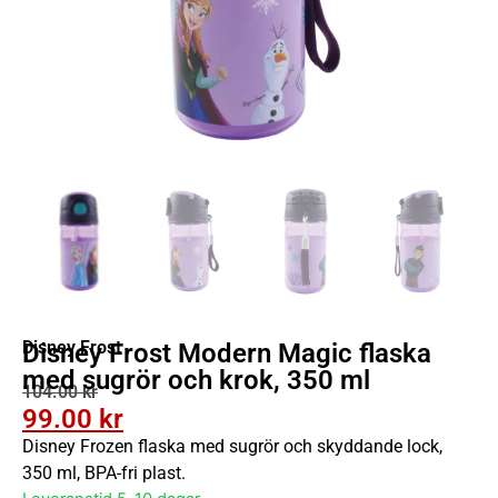
Disney Frost
Disney Frost Modern Magic flaska
med sugrör och krok, 350 ml
104.00
kr
99.00
kr
Disney Frozen flaska med sugrör och skyddande lock,
350 ml, BPA-fri plast.