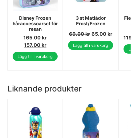
Disney Frozen
3 st Matlådor
Fleece
håraccessoarset för
Frost/Frozen
Ann
resan
1
69.00
kr
65.00
kr
165.00
kr
119.
157.00
kr
Lägg till i varukorg
Lägg 
Lägg till i varukorg
Liknande produkter