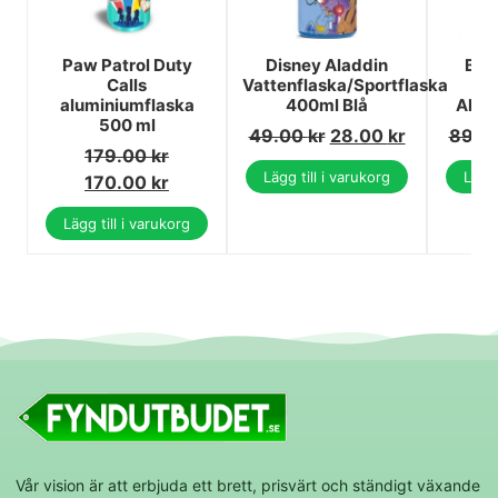
Paw Patrol Duty
Disney Aladdin
Bra
Calls
Vattenflaska/Sportflaska
Va
aluminiumflaska
400ml Blå
Alum
500 ml
49.00
kr
28.00
kr
89.0
179.00
kr
Lägg till i varukorg
Lägg 
170.00
kr
Lägg till i varukorg
Vår vision är att erbjuda ett brett, prisvärt och ständigt växande