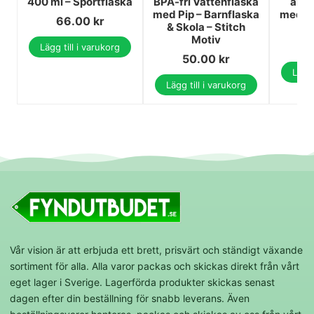
400 ml – Sportflaska
BPA-fri Vattenflaska
alum
med Pip – Barnflaska
med su
66.00
kr
& Skola – Stitch
Motiv
1
Lägg till i varukorg
50.00
kr
Lägg 
Lägg till i varukorg
Vår vision är att erbjuda ett brett, prisvärt och ständigt växande
sortiment för alla. Alla varor packas och skickas direkt från vårt
eget lager i Sverige. Lagerförda produkter skickas senast
dagen efter din beställning för snabb leverans. Även