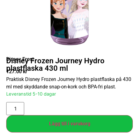
Disney Frost
Disney Frozen Journey Hydro
plastflaska 430 ml
127.00
kr
Praktisk Disney Frozen Journey Hydro plastflaska på 430
ml med skyddande snap-on-kork och BPA-fri plast.
Leveranstid 5-10 dagar
Lägg till i varukorg