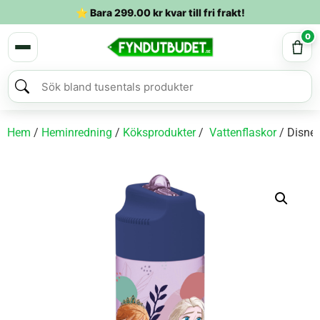
⭐ Bara
299.00
kr
kvar till fri frakt!
0
Hem
/
Heminredning
/
Köksprodukter
/
Vattenflaskor
/ Disney