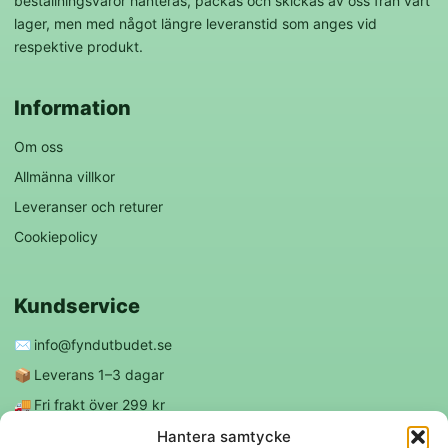
beställningsvaror hanteras, packas och skickas av oss från vårt
lager, men med något längre leveranstid som anges vid
respektive produkt.
Information
Om oss
Allmänna villkor
Leveranser och returer
Cookiepolicy
Kundservice
✉️
info@fyndutbudet.se
📦
Leverans 1–3 dagar
🚚
Fri frakt över 299 kr
😊
Nöjd kund-garanti
Hantera samtycke