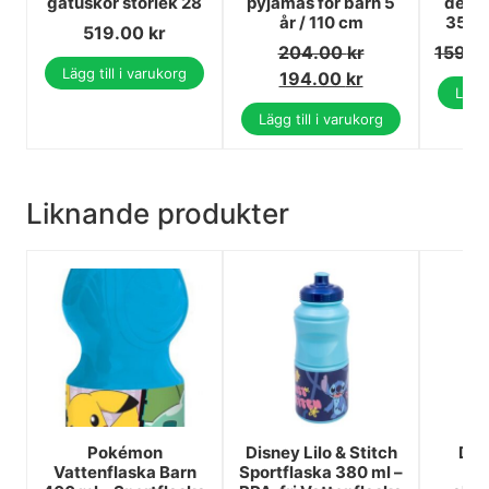
gatuskor storlek 28
pyjamas för barn 5
deko
år / 110 cm
35x30
519.00
kr
204.00
kr
159.0
Lägg till i varukorg
194.00
kr
Lägg 
Lägg till i varukorg
Liknande produkter
Pokémon
Disney Lilo & Stitch
Dis
Vattenflaska Barn
Sportflaska 380 ml –