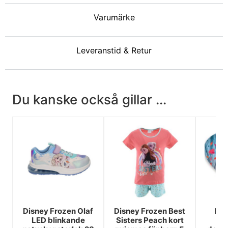
Varumärke
Leveranstid & Retur
Du kanske också gillar ...
Disney Frozen Olaf
Disney Frozen Best
Dis
LED blinkande
Sisters Peach kort
l