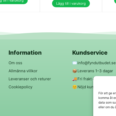
 till i varukorg
Lägg till i varukorg
Information
Kundservice
Om oss
✉️
info@fyndutbudet.se
Allmänna villkor
📦
Leverans 1–3 dagar
Leveranser och returer
🚚
Fri frakt över 299 kr
Cookiepolicy
😊
Nöjd kund-garanti
För att ge e
komma åt en
data som su
eller om du 