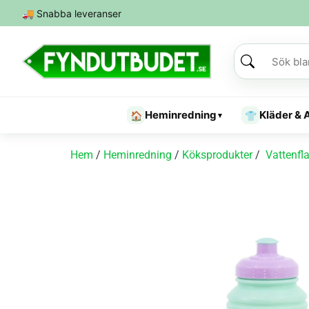
🚚
Snabba leveranser
Heminredning
Kläder & 
🏠
👕
▾
Hem
/
Heminredning
/
Köksprodukter
/
Vattenfl