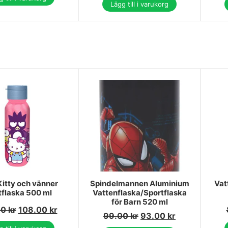
Lägg till i varukorg
Kitty och vänner
Spindelmannen Aluminium
Vat
tflaska 500 ml
Vattenflaska/Sportflaska
för Barn 520 ml
00
kr
108.00
kr
99.00
kr
93.00
kr