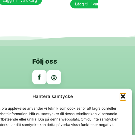
Lägg till i varukorg
Lägg till i varukorg
Följ oss
f
◎
Trygga betalningar
Hantera samtycke
Klarna
VISA
Mastercard
Swish
n bra upplevelse använder vi teknik som cookies för att lagra och/eller
hetsinformation. När du samtycker till dessa tekniker kan vi behandla
rfbeteende eller unika ID:n på denna webbplats. Om du inte samtycker
återkallar ditt samtycke kan detta påverka vissa funktioner negativt.