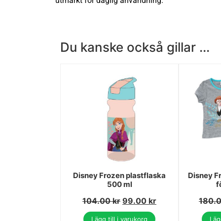
utmärkt för daglig användning.
Du kanske också gillar ...
Disney Frozen plastflaska
Disney F
500 ml
f
104.00
kr
99.00
kr
180.
Lägg till i varukorg
Lägg