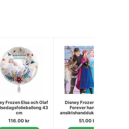
ey Frozen Elsa och Olaf
Disney Frozen Friends
lsedagsfolieballong 43
Forever handduk,
cm
ansiktshandduk 30x30 cm
116.00
kr
51.00
kr