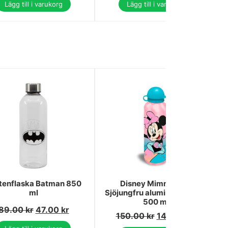
Lägg till i varukorg
Lägg till i varukorg
tenflaska Batman 850
Disney Mimmi Pigg
ml
Sjöjungfru aluminiumflaska
500 ml
89.00
kr
47.00
kr
150.00
kr
143.00
kr