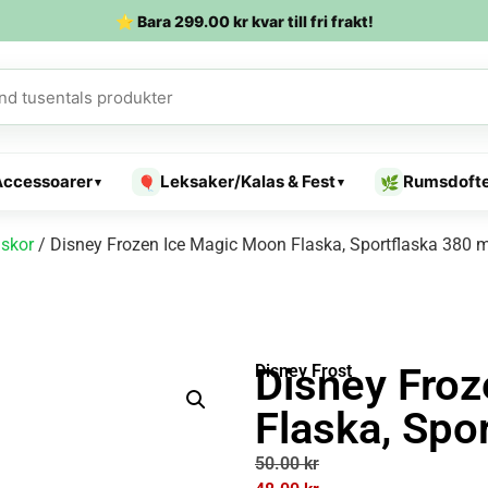
⭐ Bara
299.00
kr
kvar till fri frakt!
Accessoarer
Leksaker/Kalas & Fest
Rumsdoft
🎈
🌿
▾
▾
askor
/ Disney Frozen Ice Magic Moon Flaska, Sportflaska 380 m
Disney Fro
Disney Frost
Flaska, Spo
50.00
kr