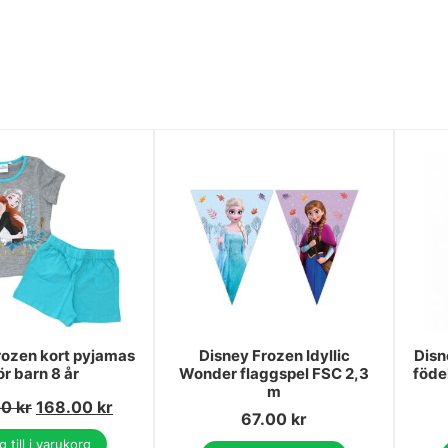
rozen kort pyjamas
Disney Frozen Idyllic
Disn
ör barn 8 år
Wonder flaggspel FSC 2,3
föde
m
00
kr
168.00
kr
67.00
kr
 till i varukorg