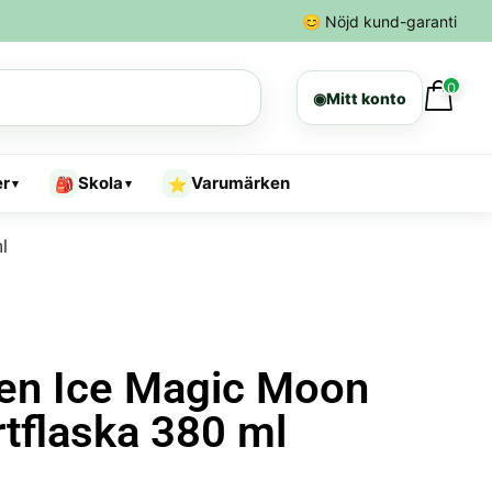
😊
Nöjd kund-garanti
0
◉
Mitt konto
er
Skola
Varumärken
🎒
⭐
▾
▾
l
zen Ice Magic Moon
rtflaska 380 ml