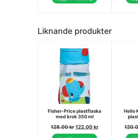
Liknande produkter
Fisher-Price plastflaska
Hello 
med krok 350 ml
plas
128.00
kr
122.00
kr
120.