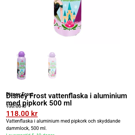
Disney Frost
Disney Frost vattenflaska i aluminium
med pipkork 500 ml
130.00
kr
118.00
kr
Vattenflaska i aluminium med pipkork och skyddande
dammlock, 500 ml.