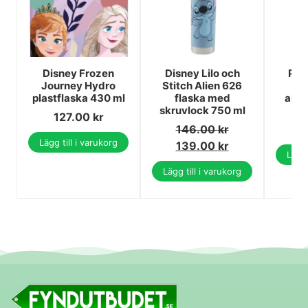
Disney Frozen
Disney Lilo och
Paw
Journey Hydro
Stitch Alien 626
plastflaska 430 ml
flaska med
alum
skruvlock 750 ml
127.00
kr
146.00
kr
1
Lägg till i varukorg
139.00
kr
Lägg 
Lägg till i varukorg