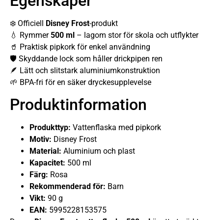
Egenskaper
❄️ Officiell
Disney Frost
-produkt
💧 Rymmer
500 ml
– lagom stor för skola och utflykter
🥤 Praktisk pipkork för enkel användning
🛡️ Skyddande lock som håller drickpipen ren
🪶 Lätt och slitstark aluminiumkonstruktion
🌱 BPA-fri för en säker dryckesupplevelse
Produktinformation
Produkttyp:
Vattenflaska med pipkork
Motiv:
Disney Frost
Material:
Aluminium och plast
Kapacitet:
500 ml
Färg:
Rosa
Rekommenderad för:
Barn
Vikt:
90 g
EAN:
5995228153575