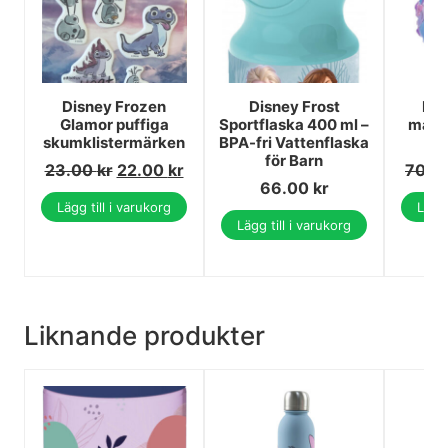
Disney Frozen
Disney Frost
Dis
Glamor puffiga
Sportflaska 400 ml –
magis
skumklistermärken
BPA-fri Vattenflaska
för Barn
23.00
kr
22.00
kr
70.0
66.00
kr
Lägg till i varukorg
Lägg 
Lägg till i varukorg
Liknande produkter