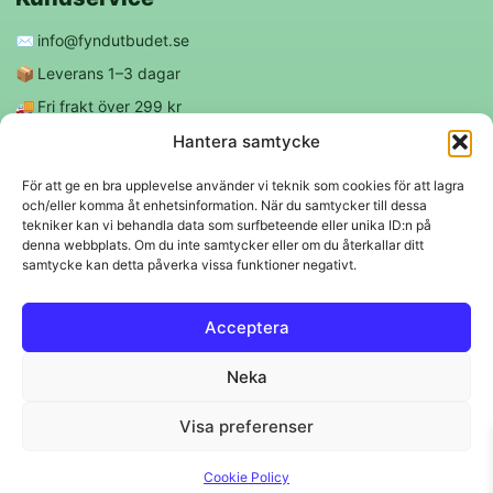
✉️
info@fyndutbudet.se
📦
Leverans 1–3 dagar
🚚
Fri frakt över 299 kr
😊
Nöjd kund-garanti
Hantera samtycke
För att ge en bra upplevelse använder vi teknik som cookies för att lagra
och/eller komma åt enhetsinformation. När du samtycker till dessa
Följ oss
tekniker kan vi behandla data som surfbeteende eller unika ID:n på
denna webbplats. Om du inte samtycker eller om du återkallar ditt
samtycke kan detta påverka vissa funktioner negativt.
f
◎
Acceptera
Trygga betalningar
Neka
Klarna
VISA
Mastercard
Swish
Visa preferenser
© 2026 EBM Fyndutbudet AB.
Cookie Policy
Svenskt lager 🇸🇪 • Snabba leveranser • Trygga köp