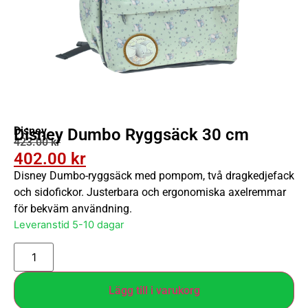
Disney
Disney Dumbo Ryggsäck 30 cm
423.00
kr
402.00
kr
Disney Dumbo-ryggsäck med pompom, två dragkedjefack
och sidofickor. Justerbara och ergonomiska axelremmar
för bekväm användning.
Leveranstid 5-10 dagar
Lägg till i varukorg