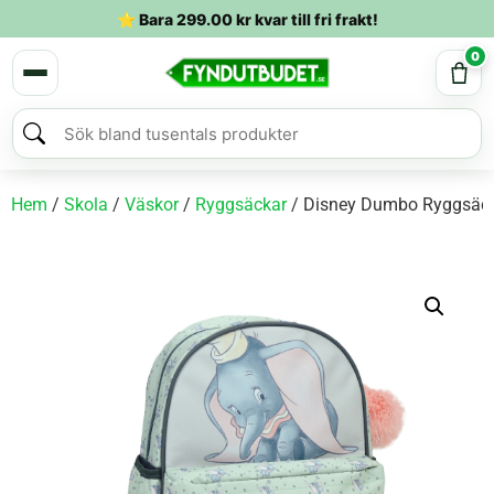
⭐ Bara
299.00
kr
kvar till fri frakt!
0
Hem
/
Skola
/
Väskor
/
Ryggsäckar
/ Disney Dumbo Ryggsäc