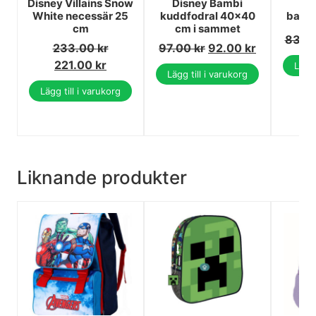
Disney Villains Snow
Disney Bambi
Di
White necessär 25
kuddfodral 40x40
baby
cm
cm i sammet
83.0
233.00
kr
97.00
kr
92.00
kr
221.00
kr
Lägg 
Lägg till i varukorg
Lägg till i varukorg
Liknande produkter