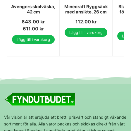
Avengers skolväska,
Minecraft Ryggsäck
Bluey
42 cm
med ansikte, 26 cm
förs
3
643.00
kr
112.00
kr
3
611.00
kr
Lägg till i varukorg
Lägg 
Lägg till i varukorg
Vår vision är att erbjuda ett brett, prisvärt och ständigt växande
sortiment för alla. Alla varor packas och skickas direkt från vårt
eget lager i Sverige. Lagerförda produkter skickas senast