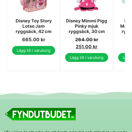
Disney Toy Story
Disney Mimmi Pigg
Dis
Lotso Jam
Pinky mjuk
Magic
ryggsäck, 42 cm
ryggsäck, 30 cm
rygg
665.00
kr
264.00
kr
1
251.00
kr
1
Lägg till i varukorg
Lägg till i varukorg
Lägg 