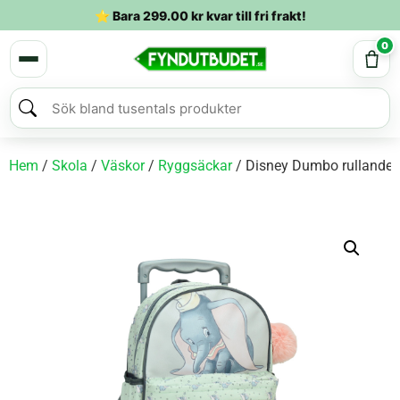
⭐ Bara
299.00
kr
kvar till fri frakt!
0
Hem
/
Skola
/
Väskor
/
Ryggsäckar
/ Disney Dumbo rullande r