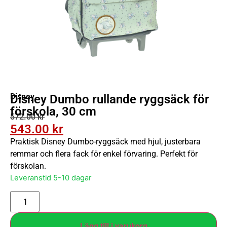
Disney
Disney Dumbo rullande ryggsäck för
förskola, 30 cm
572.00
kr
543.00
kr
Praktisk Disney Dumbo-ryggsäck med hjul, justerbara
remmar och flera fack för enkel förvaring. Perfekt för
förskolan.
Leveranstid 5-10 dagar
Lägg till i varukorg