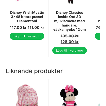
Disney Wish Mystic
Disney Classics
3x48 bitars pussel
Inside Out 3D
Öns
Clementoni
mjukisdocka med
bar
hängare,
117.00
kr
111.00
kr
76.0
väsksmycke 12 cm
135.00
kr
Lägg till i varukorg
Lägg 
128.00
kr
Lägg till i varukorg
Liknande produkter