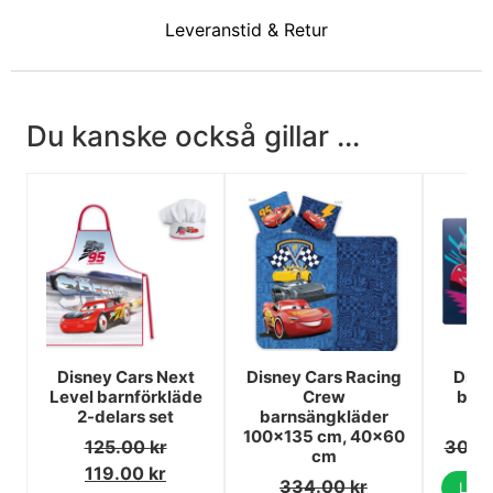
Leveranstid & Retur
Du kanske också gillar ...
Disney Cars Next
Disney Cars Racing
Disn
Level barnförkläde
Crew
bor
2-delars set
barnsängkläder
4
100×135 cm, 40×60
125.00
kr
30.0
cm
119.00
kr
334.00
kr
Lägg 