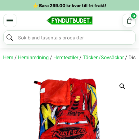
⭐ Bara
299.00
kr
kvar till fri frakt!
0
Hem
/
Heminredning
/
Hemtextiler
/
Täcken/Sovsäckar
/ Disn