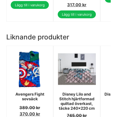
317.00
kr
Lägg till i varukorg
Lägg till i varukorg
Liknande produkter
Avengers Fight
Disney Lilo and
Disne
sovsäck
Stitch hjärtformad
quiltad överkast,
389.00
kr
3
täcke 240x220 cm
370.00
kr
3
745.00
kr