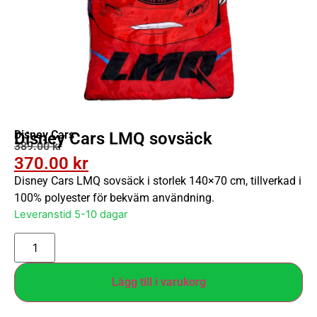
Disney Cars
Disney Cars LMQ sovsäck
389.00
kr
370.00
kr
Disney Cars LMQ sovsäck i storlek 140×70 cm, tillverkad i
100% polyester för bekväm användning.
Leveranstid 5-10 dagar
Lägg till i varukorg