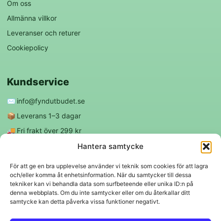
Om oss
Allmänna villkor
Leveranser och returer
Cookiepolicy
Kundservice
✉️
info@fyndutbudet.se
📦
Leverans 1–3 dagar
🚚
Fri frakt över 299 kr
😊
Nöjd kund-garanti
Hantera samtycke
För att ge en bra upplevelse använder vi teknik som cookies för att lagra
och/eller komma åt enhetsinformation. När du samtycker till dessa
Följ oss
tekniker kan vi behandla data som surfbeteende eller unika ID:n på
denna webbplats. Om du inte samtycker eller om du återkallar ditt
samtycke kan detta påverka vissa funktioner negativt.
f
◎