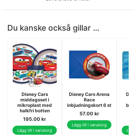
Du kanske också gillar ...
Disney Cars
Disney Cars Arena
Disn
middagsset i
Race
mikroplast med
inbjudningskort 6 st
bor
halkfri botten
4
57.00
kr
195.00
kr
Lägg till i varukorg
Lägg till i varukorg
Lägg 