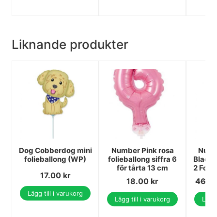
Liknande produkter
Dog Cobberdog mini
Number Pink rosa
Numb
folieballong (WP)
folieballong siffra 6
Black
för tårta 13 cm
2 Foli
17.00
kr
18.00
kr
46.0
Lägg till i varukorg
Lägg till i varukorg
Lägg 