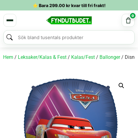
⭐ Bara
299.00
kr
kvar till fri frakt!
0
Hem
/
Leksaker/Kalas & Fest
/
Kalas/Fest
/
Ballonger
/ Disne