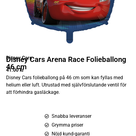
Disney Cars
Disney Cars Arena Race Folieballong
46 cm
41.00
kr
Disney Cars folieballong på 46 cm som kan fyllas med
helium eller luft. Utrustad med självförslutande ventil för
att förhindra gasläckage.
Snabba leveranser
Grymma priser
Nöjd kund-garanti