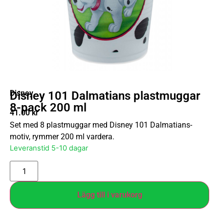
Disney
Disney 101 Dalmatians plastmuggar
8-pack 200 ml
41.00
kr
Set med 8 plastmuggar med Disney 101 Dalmatians-
motiv, rymmer 200 ml vardera.
Leveranstid 5-10 dagar
Lägg till i varukorg