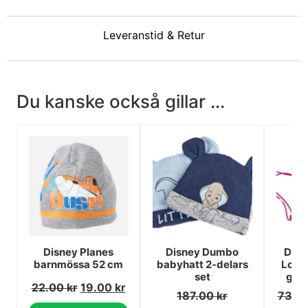
Leveranstid & Retur
Du kanske också gillar ...
Disney Planes
Disney Dumbo
Disn
barnmössa 52 cm
babyhatt 2-delars
Lotso
set
gym
22.00
kr
19.00
kr
187.00
kr
73.0