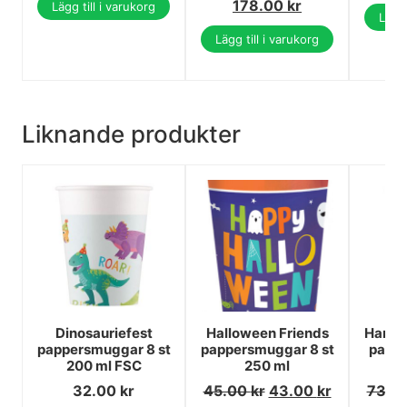
178.00
kr
Lägg till i varukorg
Lägg 
Lägg till i varukorg
Liknande produkter
Dinosauriefest
Halloween Friends
Harry 
pappersmuggar 8 st
pappersmuggar 8 st
papp
200 ml FSC
250 ml
pa
32.00
kr
45.00
kr
43.00
kr
73.0