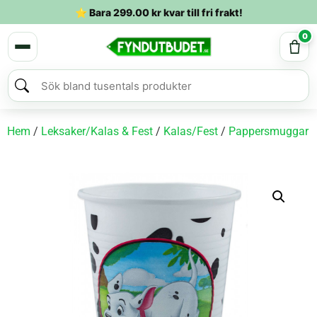
⭐ Bara
299.00
kr
kvar till fri frakt!
0
Hem
/
Leksaker/Kalas & Fest
/
Kalas/Fest
/
Pappersmuggar
/