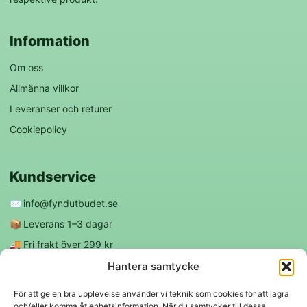
Information
Om oss
Allmänna villkor
Leveranser och returer
Cookiepolicy
Kundservice
✉️
info@fyndutbudet.se
📦
Leverans 1–3 dagar
🚚
Fri frakt över 299 kr
😊
Nöjd kund-garanti
Hantera samtycke
För att ge en bra upplevelse använder vi teknik som cookies för att lagra
och/eller komma åt enhetsinformation. När du samtycker till dessa