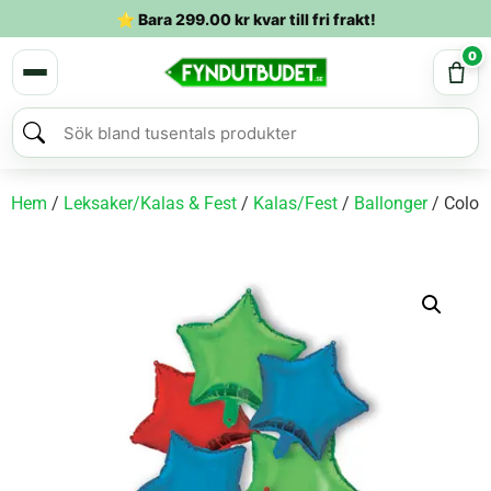
⭐ Bara
299.00
kr
kvar till fri frakt!
0
Hem
/
Leksaker/Kalas & Fest
/
Kalas/Fest
/
Ballonger
/ Colou