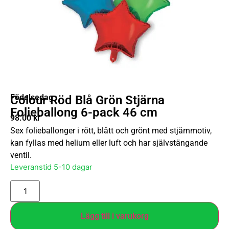
Födelsedag
Colour Röd Blå Grön Stjärna
Folieballong 6-pack 46 cm
98.00
kr
Sex folieballonger i rött, blått och grönt med stjärnmotiv,
kan fyllas med helium eller luft och har självstängande
ventil.
Leveranstid 5-10 dagar
Lägg till i varukorg