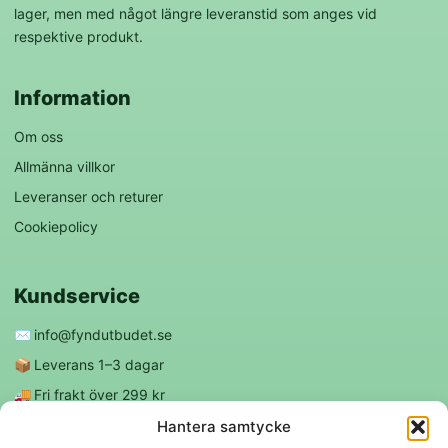
lager, men med något längre leveranstid som anges vid
respektive produkt.
Information
Om oss
Allmänna villkor
Leveranser och returer
Cookiepolicy
Kundservice
✉️
info@fyndutbudet.se
📦
Leverans 1–3 dagar
🚚
Fri frakt över 299 kr
😊
Nöjd kund-garanti
Hantera samtycke