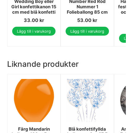
Wedding Boy eller
Number Red Röd
Happy
Girl konfettikanon 15
Nummer 1
festse
cm med blå konfetti
Folieballong 85 cm
och 2
33.00
kr
53.00
kr
1
1
Lägg till i varukorg
Lägg till i varukorg
Lägg 
Liknande produkter
Färg Mandarin
Blå konfettifyllda
Anim