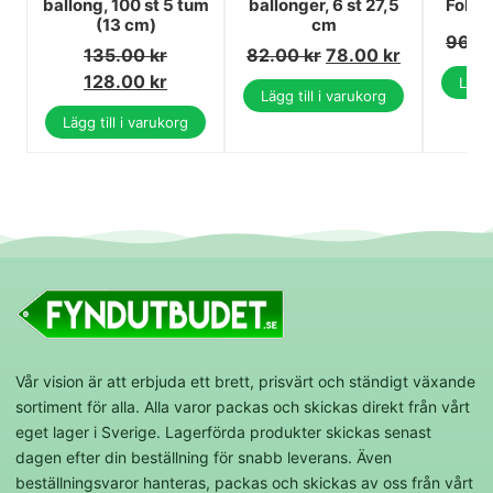
ballong, 100 st 5 tum
ballonger, 6 st 27,5
Folie
(13 cm)
cm
96.0
135.00
kr
82.00
kr
78.00
kr
128.00
kr
Lägg 
Lägg till i varukorg
Lägg till i varukorg
Vår vision är att erbjuda ett brett, prisvärt och ständigt växande
sortiment för alla. Alla varor packas och skickas direkt från vårt
eget lager i Sverige. Lagerförda produkter skickas senast
dagen efter din beställning för snabb leverans. Även
beställningsvaror hanteras, packas och skickas av oss från vårt