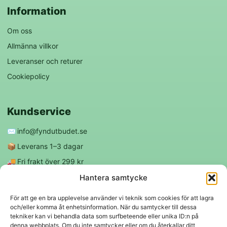
Information
Om oss
Allmänna villkor
Leveranser och returer
Cookiepolicy
Kundservice
✉️
info@fyndutbudet.se
📦
Leverans 1–3 dagar
🚚
Fri frakt över 299 kr
😊
Nöjd kund-garanti
Hantera samtycke
För att ge en bra upplevelse använder vi teknik som cookies för att lagra
och/eller komma åt enhetsinformation. När du samtycker till dessa
Följ oss
tekniker kan vi behandla data som surfbeteende eller unika ID:n på
denna webbplats. Om du inte samtycker eller om du återkallar ditt