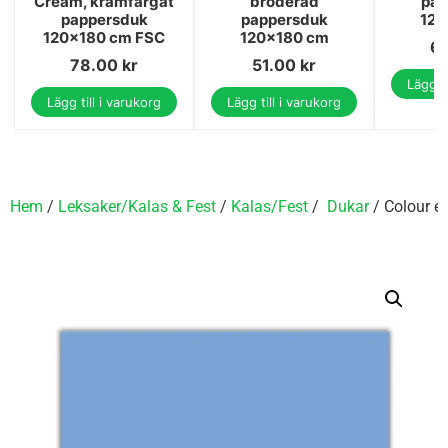
Cream, krämfärgat
broderad
pap
pappersduk
pappersduk
120
120x180 cm FSC
120x180 cm
6
78.00
kr
51.00
kr
Lägg ti
Lägg till i varukorg
Lägg till i varukorg
Hem
/
Leksaker/Kalas & Fest
/
Kalas/Fest
/
Dukar
/ Colour e