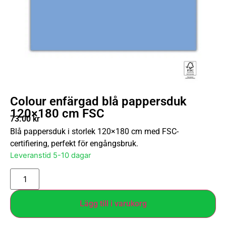
Colour enfärgad blå pappersduk
120×180 cm FSC
73.00
kr
Blå pappersduk i storlek 120×180 cm med FSC-
certifiering, perfekt för engångsbruk.
Leveranstid 5-10 dagar
Lägg till i varukorg