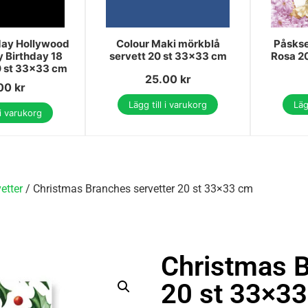
day Hollywood
Colour Maki mörkblå
Påskse
y Birthday 18
servett 20 st 33x33 cm
Rosa 2
0 st 33x33 cm
25.00
kr
.00
kr
Lägg till i varukorg
Läg
 i varukorg
etter
/ Christmas Branches servetter 20 st 33×33 cm
Christmas B
20 st 33×3