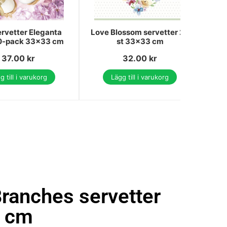
rvetter Eleganta
Love Blossom servetter 20
But
0-pack 33x33 cm
st 33x33 cm
pac
37.00
kr
32.00
kr
g till i varukorg
Lägg till i varukorg
ranches servetter
3 cm