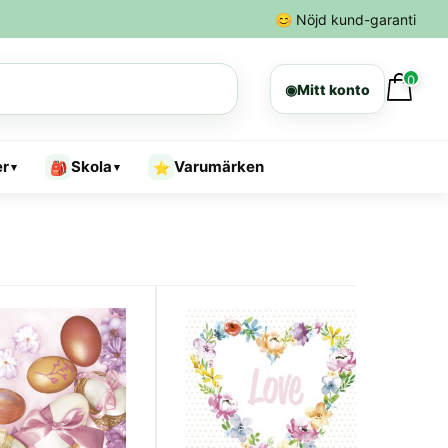
😊
Nöjd kund-garanti
0
◉
Mitt konto
er
Skola
Varumärken
🎒
⭐
▾
▾