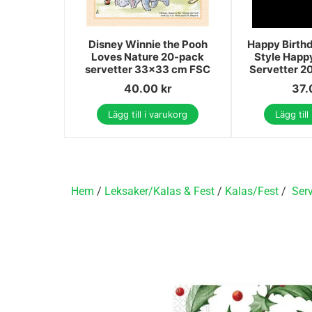
Disney Winnie the Pooh
Happy Birth
Loves Nature 20-pack
Style Happ
servetter 33x33 cm FSC
Servetter 2
40.00
kr
37
Lägg till i varukorg
Lägg till
Hem
/
Leksaker/Kalas & Fest
/
Kalas/Fest
/
Serv