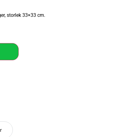
ager, storlek 33×33 cm.
r