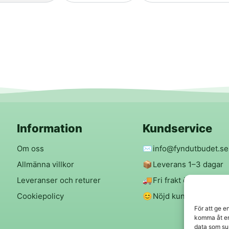
Information
Kundservice
Om oss
✉️
info@fyndutbudet.se
Allmänna villkor
📦
Leverans 1–3 dagar
Leveranser och returer
🚚
Fri frakt över 299 kr
Cookiepolicy
😊
Nöjd kund-garanti
För att ge e
komma åt en
data som su