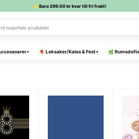
⭐ Bara
299.00
kr
kvar till fri frakt!
Accessoarer
Leksaker/Kalas & Fest
Rumsdoft
🎈
🌿
▾
▾