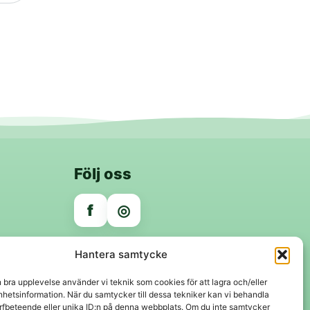
Följ oss
f
◎
Trygga betalningar
Hantera samtycke
Klarna
VISA
Mastercard
Swish
n bra upplevelse använder vi teknik som cookies för att lagra och/eller
hetsinformation. När du samtycker till dessa tekniker kan vi behandla
rfbeteende eller unika ID:n på denna webbplats. Om du inte samtycker