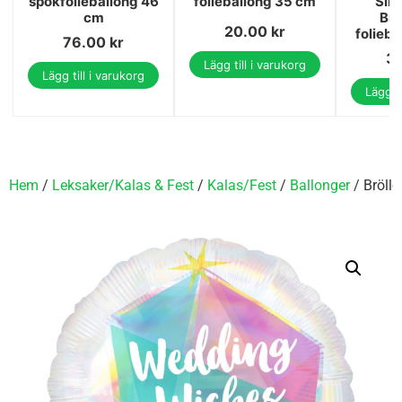
spökfolieballong 46
folieballong 35 cm
Sil
cm
Bir
20.00
kr
folieb
76.00
kr
3
Lägg till i varukorg
Lägg till i varukorg
Lägg ti
Hem
/
Leksaker/Kalas & Fest
/
Kalas/Fest
/
Ballonger
/ Bröll