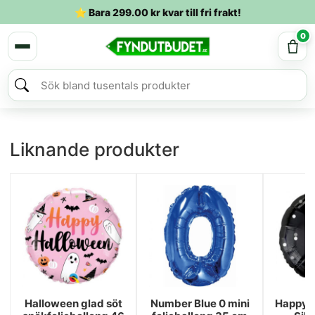
⭐ Bara
299.00
kr
kvar till fri frakt!
0
Liknande produkter
Halloween glad söt
Number Blue 0 mini
Happy B