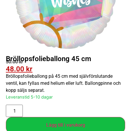
Bröllopsfolieballong 45 cm
50.00
kr
48.00
kr
Bröllopsfolieballong på 45 cm med självförslutande
ventil, kan fyllas med helium eller luft. Ballongpinne och
kopp säljs separat.
Leveranstid 5-10 dagar
Lägg till i varukorg