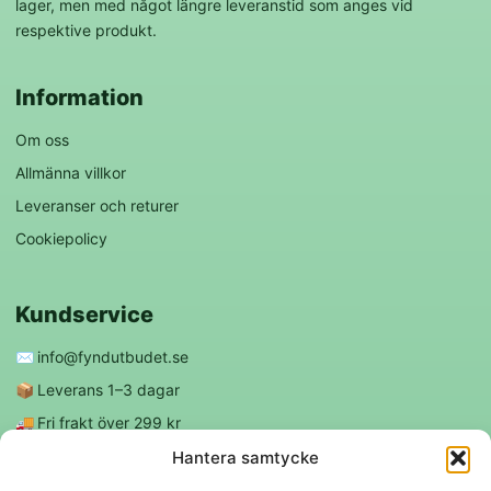
lager, men med något längre leveranstid som anges vid
respektive produkt.
Information
Om oss
Allmänna villkor
Leveranser och returer
Cookiepolicy
Kundservice
✉️
info@fyndutbudet.se
📦
Leverans 1–3 dagar
🚚
Fri frakt över 299 kr
😊
Nöjd kund-garanti
Hantera samtycke