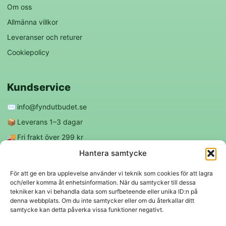
Om oss
Allmänna villkor
Leveranser och returer
Cookiepolicy
Kundservice
✉️
info@fyndutbudet.se
📦
Leverans 1–3 dagar
🚚
Fri frakt över 299 kr
😊
Nöjd kund-garanti
Hantera samtycke
För att ge en bra upplevelse använder vi teknik som cookies för att lagra
och/eller komma åt enhetsinformation. När du samtycker till dessa
Följ oss
tekniker kan vi behandla data som surfbeteende eller unika ID:n på
denna webbplats. Om du inte samtycker eller om du återkallar ditt
samtycke kan detta påverka vissa funktioner negativt.
f
◎