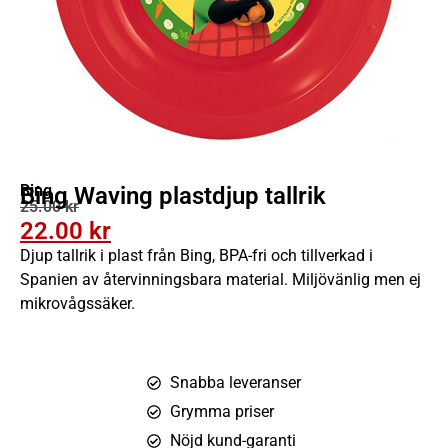
Bing
Bing Waving plastdjup tallrik
25.00
kr
22.00
kr
Djup tallrik i plast från Bing, BPA-fri och tillverkad i
Spanien av återvinningsbara material. Miljövänlig men ej
mikrovågssäker.
Snabba leveranser
Grymma priser
Nöjd kund-garanti