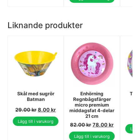
Liknande produkter
Skål med sugrör
Enhörning
Tall
Batman
Regnbågsfärger
micro premium
29.00
kr
8.00
kr
2
middagsfat 4-delar
21 cm
1
Lägg till i varukorg
82.00
kr
78.00
kr
Lägg 
Lägg till i varukorg