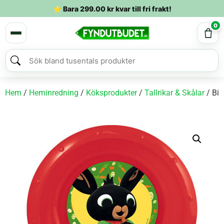
⭐ Bara
299.00
kr
kvar till fri frakt!
0
Hem
/
Heminredning
/
Köksprodukter
/
Tallrikar & Skålar
/ Bin