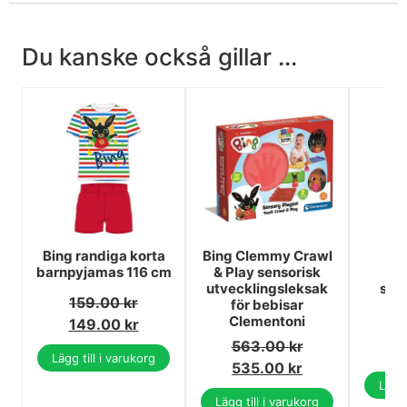
Du kanske också gillar ...
Bing randiga korta
Bing Clemmy Crawl
Bi
barnpyjamas 116 cm
& Play sensorisk
ba
utvecklingsleksak
str
159.00
kr
för bebisar
7
Clementoni
149.00
kr
1
563.00
kr
1
Lägg till i varukorg
535.00
kr
Lägg 
Lägg till i varukorg