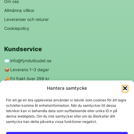
Om oss
Allmänna villkor
Leveranser och returer
Cookiepolicy
Kundservice
✉️
info@fyndutbudet.se
📦
Leverans 1–3 dagar
🚚
Fri frakt över 299 kr
😊
Nöjd kund-garanti
Hantera samtycke
För att ge en bra upplevelse använder vi teknik som cookies för att lagra
och/eller komma åt enhetsinformation. När du samtycker till dessa
Följ oss
tekniker kan vi behandla data som surfbeteende eller unika ID:n på
denna webbplats. Om du inte samtycker eller om du återkallar ditt
samtycke kan detta påverka vissa funktioner negativt.
f
◎