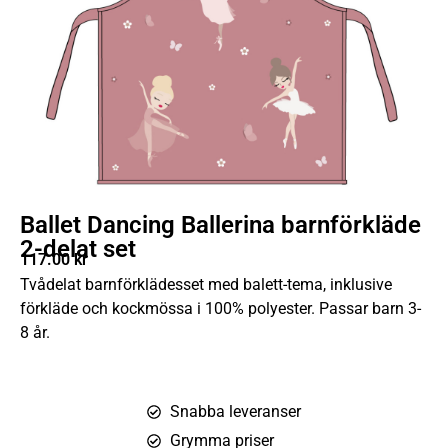
Ballet Dancing Ballerina barnförkläde
2-delat set
117.00
kr
Tvådelat barnförklädesset med balett-tema, inklusive
förkläde och kockmössa i 100% polyester. Passar barn 3-
8 år.
Snabba leveranser
Grymma priser