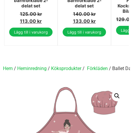
barnförkläde 2-
Barnförkläde 2-
Fö
delat set
delat set
Kockmö
Bilar
125.00
kr
140.00
kr
129.0
113.00
kr
133.00
kr
Lägg ti
Lägg till i varukorg
Lägg till i varukorg
Hem
/
Heminredning
/
Köksprodukter
/
Förkläden
/ Ballet Dan