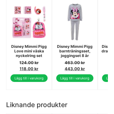
Disney Mimmi Pigg
Disney Mimmi Pigg
Disney
Love mini väska
barnträningsset,
dra på
nyckelring set
joggingset 8 år
124.00
kr
463.00
kr
3
118.00
kr
443.00
kr
2
Lägg till i varukorg
Lägg till i varukorg
Lägg 
Liknande produkter