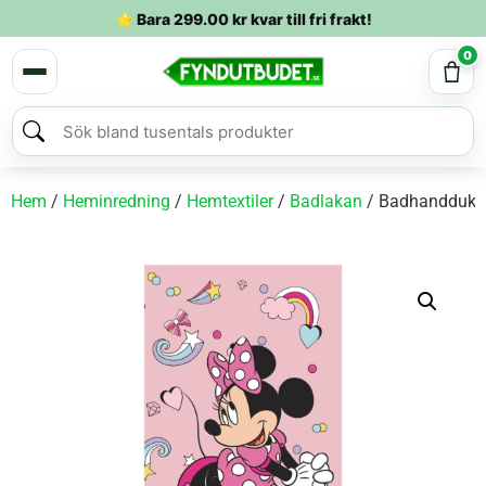
⭐ Bara
299.00
kr
kvar till fri frakt!
0
Hem
/
Heminredning
/
Hemtextiler
/
Badlakan
/ Badhandduk 