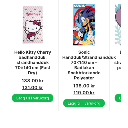
Hello Kitty Cherry
Sonic
Dis
badhandduk,
Handduk/Strandhandduk
strandhandduk
70x140 cm –
stran
70x140 cm (Fast
Badlakan
palm
Dry)
Snabbtorkande
Polyester
138.00
kr
2
138.00
kr
131.00
kr
2
119.00
kr
Lägg till i varukorg
Lägg 
Lägg till i varukorg