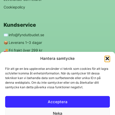
Cookiepolicy
Kundservice
✉️
info@fyndutbudet.se
📦
Leverans 1–3 dagar
🚚
Fri frakt över 299 kr
😊
Nöjd kund-garanti
Hantera samtycke
För att ge en bra upplevelse använder vi teknik som cookies för att lagra
och/eller komma åt enhetsinformation. När du samtycker till dessa
Följ oss
tekniker kan vi behandla data som surfbeteende eller unika ID:n på
denna webbplats. Om du inte samtycker eller om du återkallar ditt
samtycke kan detta påverka vissa funktioner negativt.
f
◎
Acceptera
Trygga betalningar
Neka