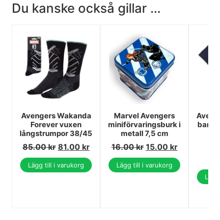
Du kanske också gillar ...
Avengers Wakanda
Marvel Avengers
Aveng
Forever vuxen
miniförvaringsburk i
barn T
långstrumpor 38/45
metall 7,5 cm
10 
85.00
kr
81.00
kr
16.00
kr
15.00
kr
1
1
Lägg till i varukorg
Lägg till i varukorg
Lägg 