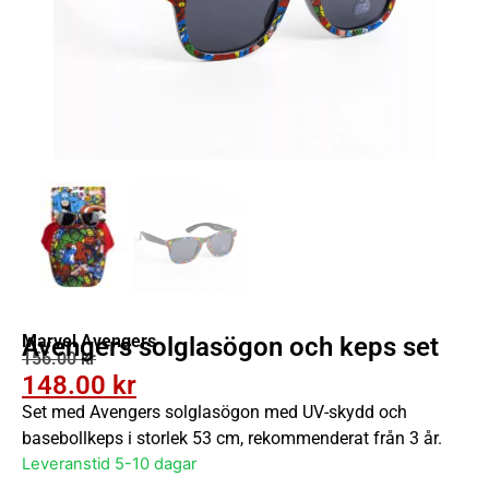
Marvel Avengers
Avengers solglasögon och keps set
156.00
kr
148.00
kr
Set med Avengers solglasögon med UV-skydd och
basebollkeps i storlek 53 cm, rekommenderat från 3 år.
Leveranstid 5-10 dagar