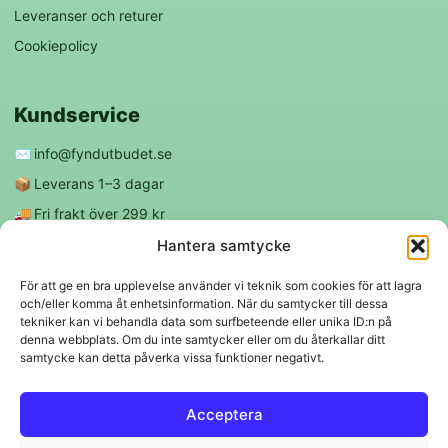
Leveranser och returer
Cookiepolicy
Kundservice
✉️
info@fyndutbudet.se
📦
Leverans 1–3 dagar
🚚
Fri frakt över 299 kr
😊
Nöjd kund-garanti
Hantera samtycke
För att ge en bra upplevelse använder vi teknik som cookies för att lagra
och/eller komma åt enhetsinformation. När du samtycker till dessa
Följ oss
tekniker kan vi behandla data som surfbeteende eller unika ID:n på
denna webbplats. Om du inte samtycker eller om du återkallar ditt
samtycke kan detta påverka vissa funktioner negativt.
f
◎
Acceptera
Trygga betalningar