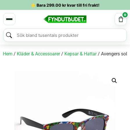
⭐ Bara
299.00
kr
kvar till fri frakt!
0
Hem
/
Kläder & Accessoarer
/
Kepsar & Hattar
/ Avengers solg