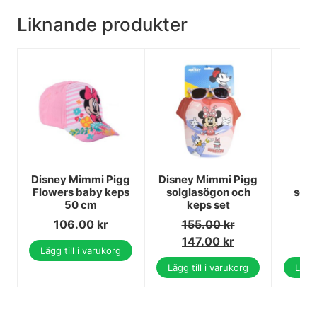
Liknande produkter
Disney Mimmi Pigg
Disney Mimmi Pigg
H
Flowers baby keps
solglasögon och
solg
50 cm
keps set
106.00
kr
155.00
kr
1
147.00
kr
1
Lägg till i varukorg
Lägg till i varukorg
Lägg 