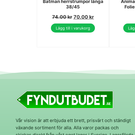
Batman herrstrumpor långa
Animal
38/45
Foli
74.00
kr
70.00
kr
Lägg till i varukorg
Lägg
Vår vision är att erbjuda ett brett, prisvärt och ständigt
växande sortiment för alla. Alla varor packas och
skickas direkt från vårt eget lager i Sverige. Lagerförda