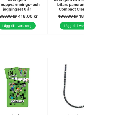
rnuppvärmnings- och
bitars panoramapussel
joggingset 6 år
Compact Clementoni
38.00
kr
418.00
kr
196.00
kr
186.00
kr
Lägg till i varukorg
Lägg till i varukorg