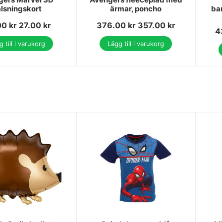
lsningskort
ärmar, poncho
ba
00
kr
27.00
kr
376.00
kr
357.00
kr
4
 till i varukorg
Lägg till i varukorg