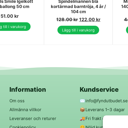
s Smile Igelkott
Spindelmannen blå
Mi
eballong 50 cm
kortärmad barntröja, 4 år /
14
104 cm
51.00
kr
128.00
kr
122.00
kr
4
 till i varukorg
Lägg till i varukorg
Information
Kundservice
Om oss
✉️
info@fyndutbudet.se
Allmänna villkor
📦
Leverans 1–3 dagar
Leveranser och returer
🚚
Fri frakt över 299 kr
Cookiepolicy
😊
Nöjd kund-garanti