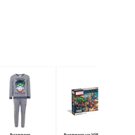
Avengers
Avengers vs Villains 1000-