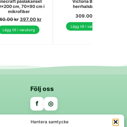
necraft påslakanset
Victoria Black
0×200 cm, 70×90 cm i
herrhalsband
mikrofiber
309.00
kr
40.00
kr
397.00
kr
Lägg till i varukorg
Lägg till i varukorg
Följ oss
f
◎
Trygga betalningar
Hantera samtycke