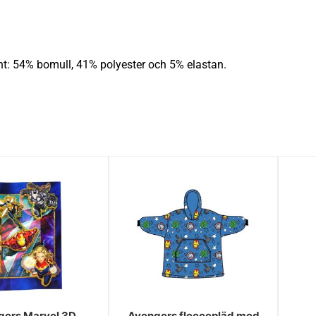
nt: 54% bomull, 41% polyester och 5% elastan.
gers Marvel 3D
Avengers fleecepläd med