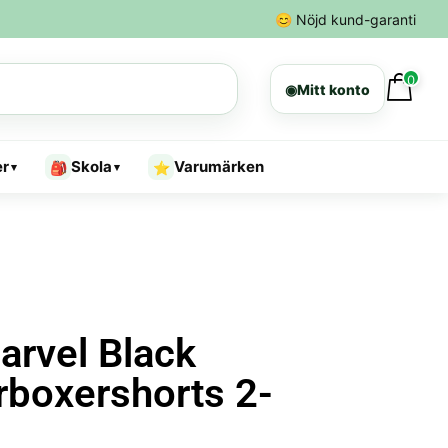
😊
Nöjd kund-garanti
0
◉
Mitt konto
er
Skola
Varumärken
🎒
⭐
▾
▾
arvel Black
rboxershorts 2-