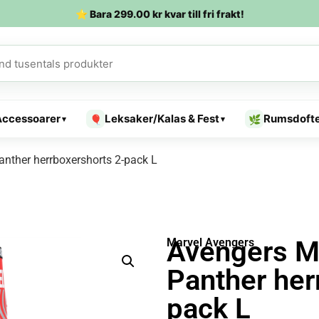
⭐ Bara
299.00
kr
kvar till fri frakt!
Accessoarer
Leksaker/Kalas & Fest
Rumsdoft
🎈
🌿
▾
▾
anther herrboxershorts 2-pack L
Avengers M
Marvel Avengers
Panther her
pack L