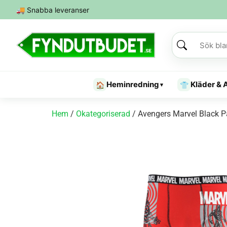
🚚
Snabba leveranser
Heminredning
Kläder & 
🏠
👕
▾
Hem
/
Okategoriserad
/ Avengers Marvel Black P