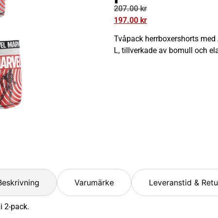
207.00
kr
197.00
kr
Tvåpack herrboxershorts med A
L, tillverkade av bomull och e
Beskrivning
Varumärke
Leveranstid & Retu
i 2-pack.