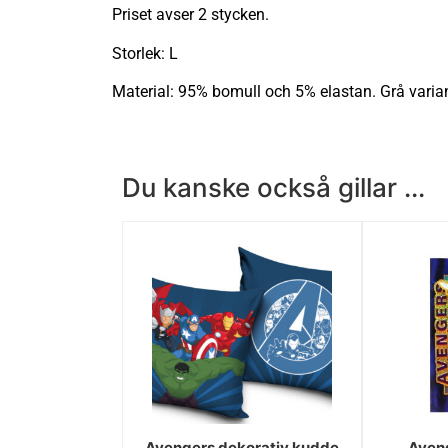
Priset avser 2 stycken.
Storlek: L
Material: 95% bomull och 5% elastan. Grå varia
Du kanske också gillar ...
Avengers dekorativ kudde
Aven