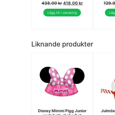
438.00
kr
418.00
kr
129.
Lägg till i varukorg
Lägg
Liknande produkter
Disney Mimmi Pigg Junior
Julmös