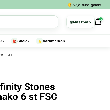
😊
Nöjd kund-garanti
0
◉
Mitt konto
er
Skola
Varumärken
🎒
⭐
▾
▾
 st FSC
finity Stones
shako 6 st FSC