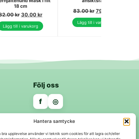
rhjältehund Mask i filt
ansiktsfärg
18 cm
83.00
kr
79.00
kr
32.00
kr
30.00
kr
Lägg till i varukorg
Lägg till i varukorg
Följ oss
f
◎
Trygga betalningar
Hantera samtycke
Klarna
VISA
Mastercard
Swish
n bra upplevelse använder vi teknik som cookies för att lagra och/eller