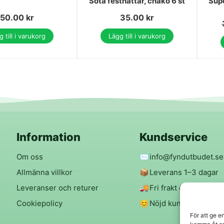
Söta festhattar, chako 6 st
Supe
50.00
kr
35.00
kr
 till i varukorg
Lägg till i varukorg
Information
Kundservice
Om oss
✉️
info@fyndutbudet.se
Allmänna villkor
📦
Leverans 1–3 dagar
Leveranser och returer
🚚
Fri frakt över 299 kr
Cookiepolicy
😊
Nöjd kund-garanti
För att ge e