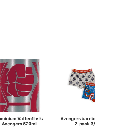
uminium Vattenflaska
Avengers barnboxershorts
Avengers 520ml
2-pack 6/8 år