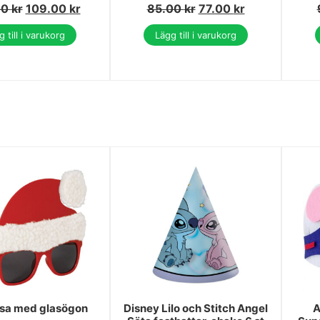
00
kr
109.00
kr
85.00
kr
77.00
kr
 till i varukorg
Lägg till i varukorg
sa med glasögon
Disney Lilo och Stitch Angel
A