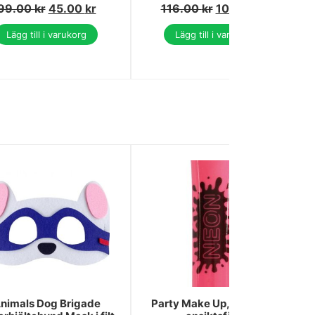
99.00
kr
45.00
kr
116.00
kr
106.00
kr
Lägg till i varukorg
Lägg till i varukorg
nimals Dog Brigade
Party Make Up, neonrosa