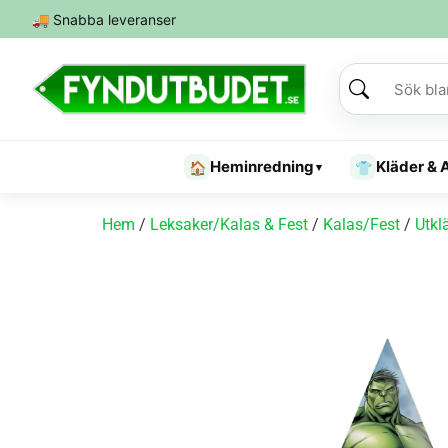
🚚
Snabba leveranser
Heminredning
Kläder & 
🏠
👕
▾
Hem
/
Leksaker/Kalas & Fest
/
Kalas/Fest
/
Utkl