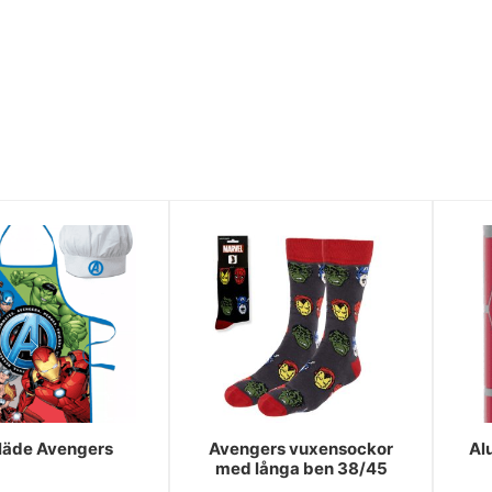
läde Avengers
Avengers vuxensockor
Al
med långa ben 38/45