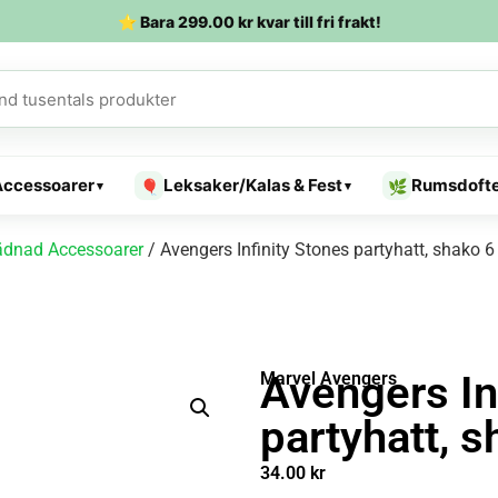
⭐ Bara
299.00
kr
kvar till fri frakt!
Accessoarer
Leksaker/Kalas & Fest
Rumsdoft
🎈
🌿
▾
▾
ädnad Accessoarer
/ Avengers Infinity Stones partyhatt, shako 6
Avengers In
Marvel Avengers
partyhatt, 
34.00
kr