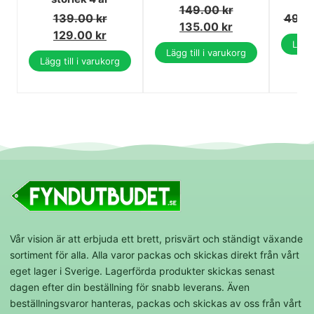
149.00
kr
139.00
kr
49.0
135.00
kr
129.00
kr
Lägg 
Lägg till i varukorg
Lägg till i varukorg
Vår vision är att erbjuda ett brett, prisvärt och ständigt växande
sortiment för alla. Alla varor packas och skickas direkt från vårt
eget lager i Sverige. Lagerförda produkter skickas senast
dagen efter din beställning för snabb leverans. Även
beställningsvaror hanteras, packas och skickas av oss från vårt