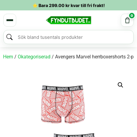
⭐ Bara
299.00
kr
kvar till fri frakt!
0
Hem
/
Okategoriserad
/ Avengers Marvel herrboxershorts 2-pa