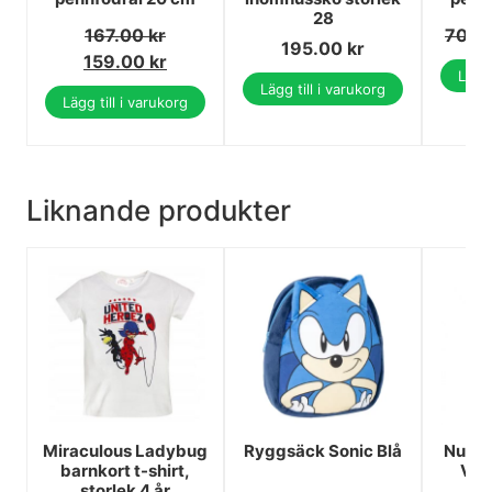
28
167.00
kr
70.0
195.00
kr
159.00
kr
Lägg 
Lägg till i varukorg
Lägg till i varukorg
Liknande produkter
Miraculous Ladybug
Ryggsäck Sonic Blå
Numbe
barnkort t-shirt,
Vit 
storlek 4 år
sif