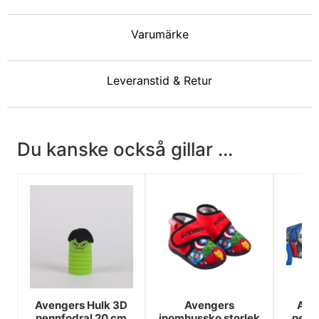
Varumärke
Leveranstid & Retur
Du kanske också gillar ...
Avengers Hulk 3D
Avengers
Ave
pennfodral 20 cm
inomhussko storlek
penn