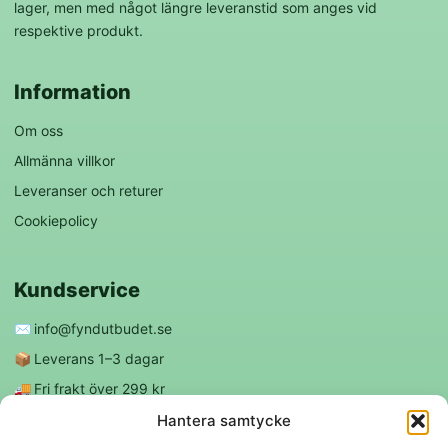
lager, men med något längre leveranstid som anges vid
respektive produkt.
Information
Om oss
Allmänna villkor
Leveranser och returer
Cookiepolicy
Kundservice
✉️
info@fyndutbudet.se
📦
Leverans 1–3 dagar
🚚
Fri frakt över 299 kr
😊
Nöjd kund-garanti
Hantera samtycke