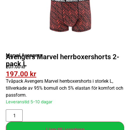
Marvel Avengers
Avengers Marvel herrboxershorts 2-
pack L
207.00
kr
197.00
kr
Tvåpack Avengers Marvel herrboxershorts i storlek L,
tillverkade av 95% bomull och 5% elastan för komfort och
passform.
Leveranstid 5-10 dagar
Lägg till i varukorg