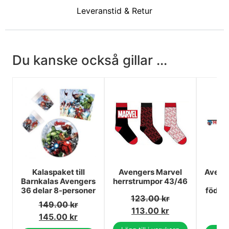
Leveranstid & Retur
Du kanske också gillar ...
Kalaspaket till
Avengers Marvel
Aveng
Barnkalas Avengers
herrstrumpor 43/46
G
36 delar 8-personer
födel
123.00
kr
149.00
kr
113.00
kr
145.00
kr