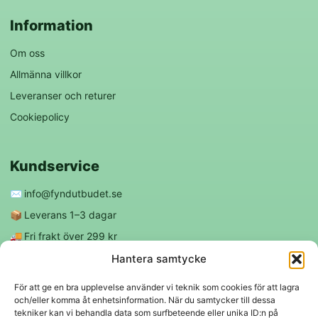
Information
Om oss
Allmänna villkor
Leveranser och returer
Cookiepolicy
Kundservice
✉️
info@fyndutbudet.se
📦
Leverans 1–3 dagar
🚚
Fri frakt över 299 kr
😊
Nöjd kund-garanti
Hantera samtycke
För att ge en bra upplevelse använder vi teknik som cookies för att lagra
och/eller komma åt enhetsinformation. När du samtycker till dessa
Följ oss
tekniker kan vi behandla data som surfbeteende eller unika ID:n på