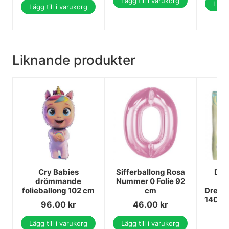
Lägg till i varukorg
Lägg 
Lägg till i varukorg
Liknande produkter
Cry Babies
Sifferballong Rosa
Dis
drömmande
Nummer 0 Folie 92
St
folieballong 102 cm
cm
Dream
140x2
96.00
kr
46.00
kr
6
Lägg till i varukorg
Lägg till i varukorg