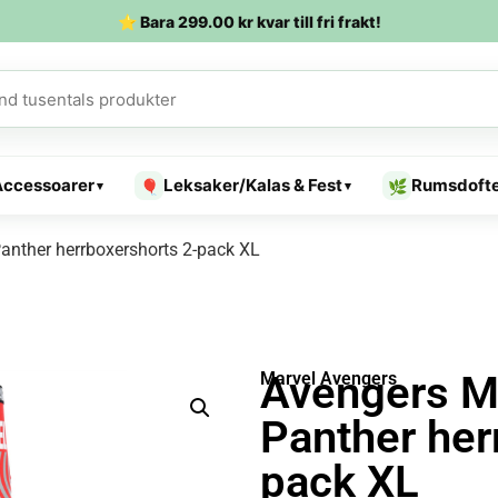
⭐ Bara
299.00
kr
kvar till fri frakt!
Accessoarer
Leksaker/Kalas & Fest
Rumsdoft
🎈
🌿
▾
▾
anther herrboxershorts 2-pack XL
Avengers Ma
Marvel Avengers
Panther her
pack XL