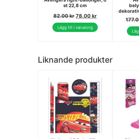
st 22,8 cm
bel
dekorat
82.00
kr
78.00
kr
177.
Lägg till i varukorg
Lägg
Liknande produkter