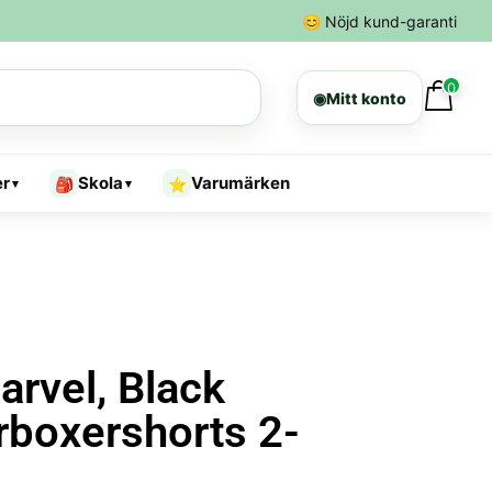
😊
Nöjd kund-garanti
0
◉
Mitt konto
er
Skola
Varumärken
🎒
⭐
▾
▾
rvel, Black
rboxershorts 2-