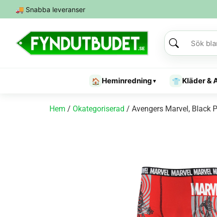
🚚
Snabba leveranser
Heminredning
Kläder & 
🏠
👕
▾
Hem
/
Okategoriserad
/ Avengers Marvel, Black P