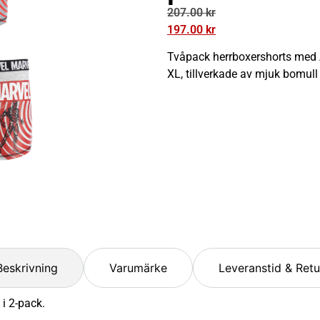
207.00
kr
197.00
kr
Tvåpack herrboxershorts med A
XL, tillverkade av mjuk bomull
Beskrivning
Varumärke
Leveranstid & Retu
i 2-pack.