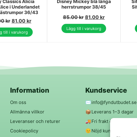
 Classics Alicia
Disney Mickey blå långa
Si
lice i Underlandet
herrstrumpor 38/45
Si
ästrumpor 36/43
85.00
kr
81.00
kr
00
kr
81.00
kr
Lägg till i varukorg
 till i varukorg
Information
Kundservice
Om oss
✉️
info@fyndutbudet.se
Allmänna villkor
📦
Leverans 1–3 dagar
Leveranser och returer
🚚
Fri frakt över 299 kr
Cookiepolicy
😊
Nöjd kund-garanti