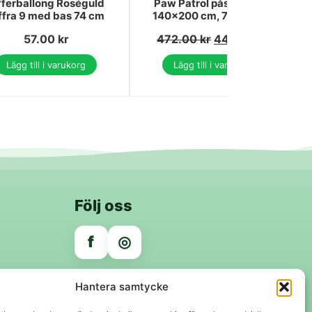
fferballong Roséguld
Paw Patrol påslakanset
ffra 9 med bas 74 cm
140×200 cm, 70×90 cm
57.00
kr
472.00
kr
448.00
kr
Lägg till i varukorg
Lägg till i varukorg
Följ oss
f
◎
Trygga betalningar
Hantera samtycke