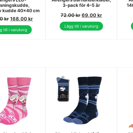
ysningskudde,
3-pack för 4–5 år
14
iv kudde 40x40 cm
72.00
kr
69.00
kr
00
kr
168.00
kr
Lägg till i varukorg
 till i varukorg