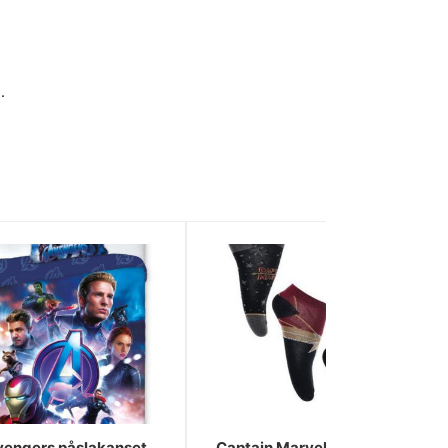
.
vengers påslakanset
Captain Marvel, osynliga