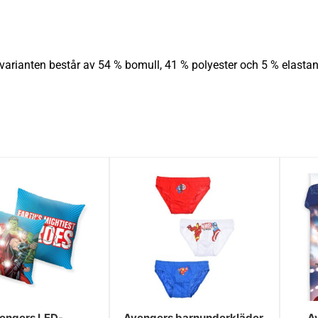
varianten består av 54 % bomull, 41 % polyester och 5 % elastan
engers LED-
Avengers barnunderkläder,
A