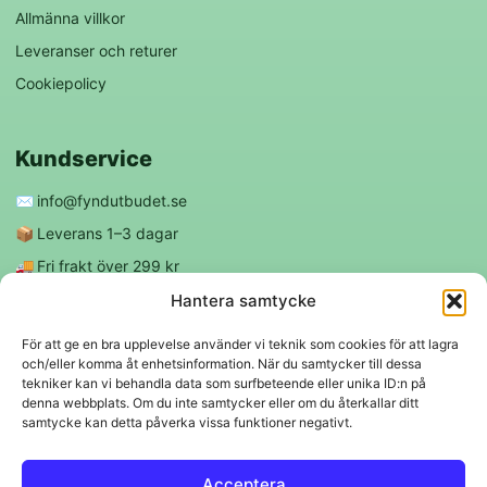
Allmänna villkor
Leveranser och returer
Cookiepolicy
Kundservice
✉️
info@fyndutbudet.se
📦
Leverans 1–3 dagar
🚚
Fri frakt över 299 kr
😊
Nöjd kund-garanti
Hantera samtycke
För att ge en bra upplevelse använder vi teknik som cookies för att lagra
och/eller komma åt enhetsinformation. När du samtycker till dessa
Följ oss
tekniker kan vi behandla data som surfbeteende eller unika ID:n på
denna webbplats. Om du inte samtycker eller om du återkallar ditt
samtycke kan detta påverka vissa funktioner negativt.
f
◎
Acceptera