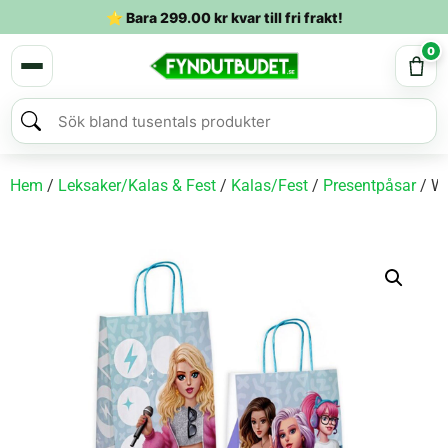
⭐ Bara
299.00
kr
kvar till fri frakt!
0
Hem
/
Leksaker/Kalas & Fest
/
Kalas/Fest
/
Presentpåsar
/ W