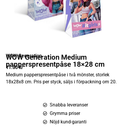
WOW Generation
WOW Generation Medium
papperspresentpåse 18×28 cm
11.00
kr
Medium papperspresentpåse i två mönster, storlek
18x28x8 cm. Pris per styck, säljs i förpackning om 20.
Snabba leveranser
Grymma priser
Nöjd kund-garanti