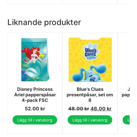
Liknande produkter
Disney Princess
Blue's Clues
Jung
Ariel papperspåsar
presentpåsar, set om
papper
4-pack FSC
8
52.00
kr
48.00
kr
46.00
kr
Lägg till i varukorg
Lägg till i varukorg
Lägg 