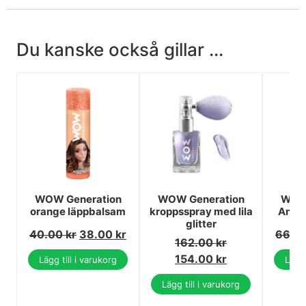
Du kanske också gillar ...
WOW Generation
WOW Generation
WOW 
orange läppbalsam
kroppsspray med lila
Anan
glitter
40.00
kr
38.00
kr
66.0
162.00
kr
154.00
kr
Lägg till i varukorg
Lägg 
Lägg till i varukorg