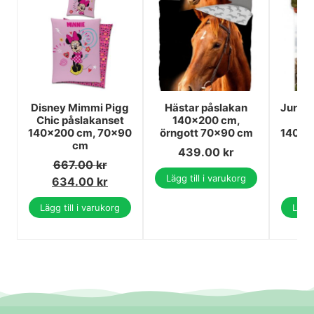
Disney Mimmi Pigg
Hästar påslakan
Jurass
Chic påslakanset
140x200 cm,
på
140×200 cm, 70×90
örngott 70x90 cm
140x2
cm
439.00
kr
667.00
kr
6
Lägg till i varukorg
634.00
kr
5
Lägg till i varukorg
Lägg 