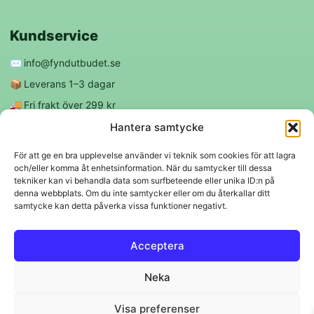
Kundservice
✉️
info@fyndutbudet.se
📦
Leverans 1–3 dagar
🚚
Fri frakt över 299 kr
😊
Nöjd kund-garanti
Hantera samtycke
För att ge en bra upplevelse använder vi teknik som cookies för att lagra
och/eller komma åt enhetsinformation. När du samtycker till dessa
Följ oss
tekniker kan vi behandla data som surfbeteende eller unika ID:n på
denna webbplats. Om du inte samtycker eller om du återkallar ditt
samtycke kan detta påverka vissa funktioner negativt.
f
◎
Acceptera
Trygga betalningar
Neka
Klarna
VISA
Mastercard
Swish
Visa preferenser