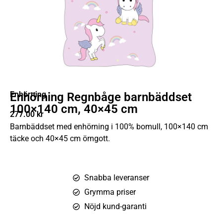
Enhörning
Enhörning Regnbåge barnbäddset
100×140 cm, 40×45 cm
277.00
kr
Barnbäddset med enhörning i 100% bomull, 100×140 cm
täcke och 40×45 cm örngott.
Snabba leveranser
Grymma priser
Nöjd kund-garanti