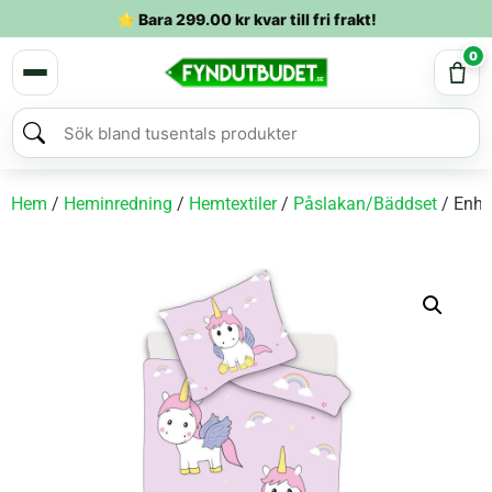
⭐ Bara
299.00
kr
kvar till fri frakt!
0
Hem
/
Heminredning
/
Hemtextiler
/
Påslakan/Bäddset
/ Enhö