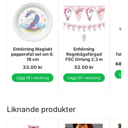
Enhörning Magiskt
Enhörning
E
pappersfat set om 8,
Regnbågsfärgad
folie
18 cm
FSC Girlang 2,3 m
68.0
33.00
kr
53.00
kr
Lägg 
Lägg till i varukorg
Lägg till i varukorg
Liknande produkter