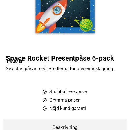
Space Rocket Presentpåse 6-pack
14.00
kr
Sex plastpåsar med rymdtema för presentinslagning.
Snabba leveranser
Grymma priser
Nöjd kund-garanti
Beskrivning