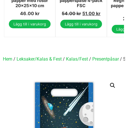
papper med rosor
papperspåse 4-pack
Regnb
20x25x10 cm
FSC
pappers
46.00
kr
54.00
kr
51.00
kr
2
Lägg till i varukorg
Lägg till i varukorg
Lägg ti
Hem
/
Leksaker/Kalas & Fest
/
Kalas/Fest
/
Presentpåsar
/ Sp