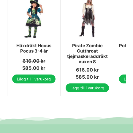
Häxdräkt Hocus
Pirate Zombie
Pokém
Pocus 3-4 år
Cutthroat
ca
tjejmaskeraddräkt
616.00
kr
6
vuxen S
585.00
kr
6
616.00
kr
585.00
kr
Lägg till i varukorg
Lägg 
Lägg till i varukorg