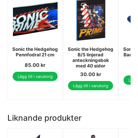
Sonic the Hedgehog
Sonic the Hedgehog
Sonic
Pennfodral 21 cm
B/5 linjerad
Badnes
anteckningsbok
85.00
kr
med 40 sidor
1
30.00
kr
Lägg till i varukorg
Lägg 
Lägg till i varukorg
Liknande produkter