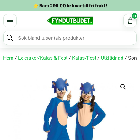
⭐ Bara
299.00
kr
kvar till fri frakt!
0
Hem
/
Leksaker/Kalas & Fest
/
Kalas/Fest
/
Utklädnad
/ Sonic