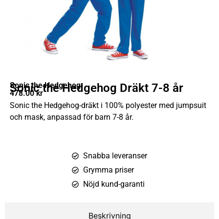
Sonic the Hedgehog
Sonic the Hedgehog Dräkt 7-8 år
478.00
kr
Sonic the Hedgehog-dräkt i 100% polyester med jumpsuit
och mask, anpassad för barn 7-8 år.
Snabba leveranser
Grymma priser
Nöjd kund-garanti
Beskrivning