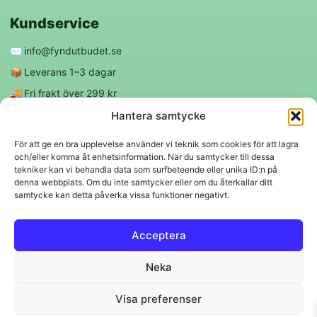
Kundservice
✉️
info@fyndutbudet.se
📦
Leverans 1–3 dagar
🚚
Fri frakt över 299 kr
😊
Nöjd kund-garanti
Hantera samtycke
För att ge en bra upplevelse använder vi teknik som cookies för att lagra
och/eller komma åt enhetsinformation. När du samtycker till dessa
Följ oss
tekniker kan vi behandla data som surfbeteende eller unika ID:n på
denna webbplats. Om du inte samtycker eller om du återkallar ditt
samtycke kan detta påverka vissa funktioner negativt.
f
◎
Acceptera
Trygga betalningar
Neka
Klarna
VISA
Mastercard
Swish
Visa preferenser