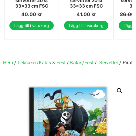
servetter 20 st
servetter 20 st
servet
33x33 cm FSC
33x33 cm FSC
33
40.00
kr
41.00
kr
26.00
Lägg till i varukorg
Lägg till i varukorg
Lägg ti
Hem
/
Leksaker/Kalas & Fest
/
Kalas/Fest
/
Servetter
/ Pirate