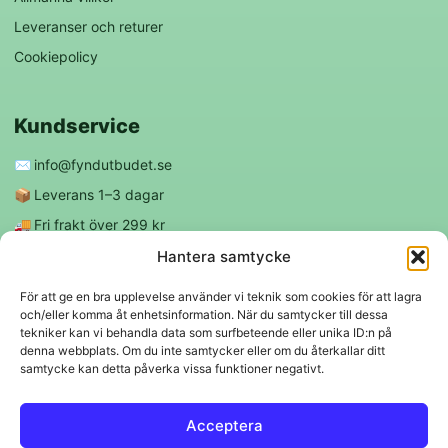
Leveranser och returer
Cookiepolicy
Kundservice
✉️
info@fyndutbudet.se
📦
Leverans 1–3 dagar
🚚
Fri frakt över 299 kr
😊
Nöjd kund-garanti
Hantera samtycke
För att ge en bra upplevelse använder vi teknik som cookies för att lagra
och/eller komma åt enhetsinformation. När du samtycker till dessa
Följ oss
tekniker kan vi behandla data som surfbeteende eller unika ID:n på
denna webbplats. Om du inte samtycker eller om du återkallar ditt
samtycke kan detta påverka vissa funktioner negativt.
f
◎
Acceptera
Trygga betalningar