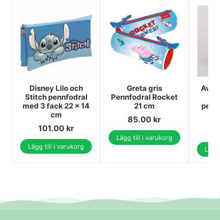
Disney Lilo och
Greta gris
Aven
Stitch pennfodral
Pennfodral Rocket
A
med 3 fack 22 × 14
21 cm
penn
cm
85.00
kr
1
101.00
kr
1
Lägg till i varukorg
Lägg till i varukorg
Lägg 