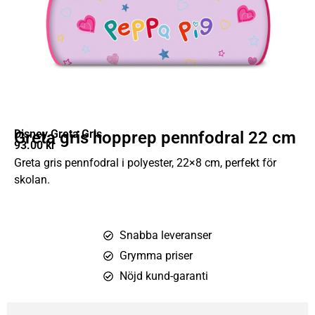
Disney Greta Gris
Greta gris hopprep pennfodral 22 cm
93.00
kr
Greta gris pennfodral i polyester, 22×8 cm, perfekt för
skolan.
Snabba leveranser
Grymma priser
Nöjd kund-garanti