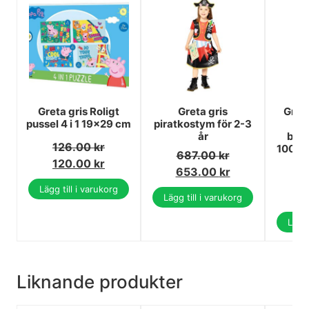
Greta gris Roligt
Greta gris
Greta
pussel 4 i 1 19x29 cm
piratkostym för 2-3
år
bar
126.00
kr
100×1
687.00
kr
120.00
kr
653.00
kr
3
Lägg till i varukorg
3
Lägg till i varukorg
Lägg 
Liknande produkter