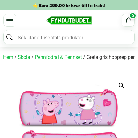
⭐ Bara
299.00
kr
kvar till fri frakt!
0
Hem
/
Skola
/
Pennfodral & Pennset
/ Greta gris hopprep pen