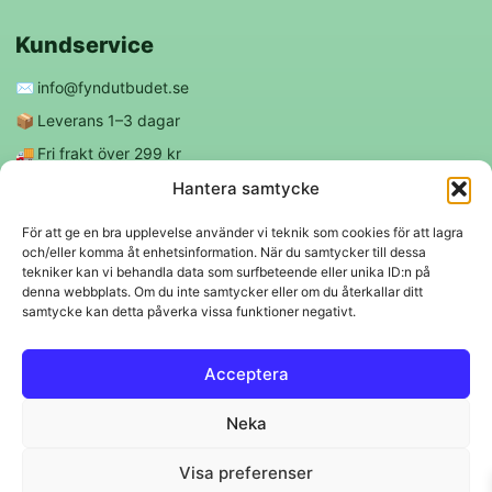
Kundservice
✉️
info@fyndutbudet.se
📦
Leverans 1–3 dagar
🚚
Fri frakt över 299 kr
😊
Nöjd kund-garanti
Hantera samtycke
För att ge en bra upplevelse använder vi teknik som cookies för att lagra
och/eller komma åt enhetsinformation. När du samtycker till dessa
Följ oss
tekniker kan vi behandla data som surfbeteende eller unika ID:n på
denna webbplats. Om du inte samtycker eller om du återkallar ditt
samtycke kan detta påverka vissa funktioner negativt.
f
◎
Acceptera
Trygga betalningar
Neka
Klarna
VISA
Mastercard
Swish
Visa preferenser