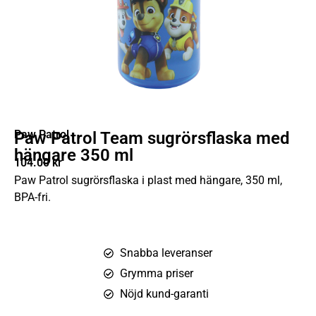
Paw Patrol
Paw Patrol Team sugrörsflaska med
hängare 350 ml
104.00
kr
Paw Patrol sugrörsflaska i plast med hängare, 350 ml,
BPA-fri.
Snabba leveranser
Grymma priser
Nöjd kund-garanti