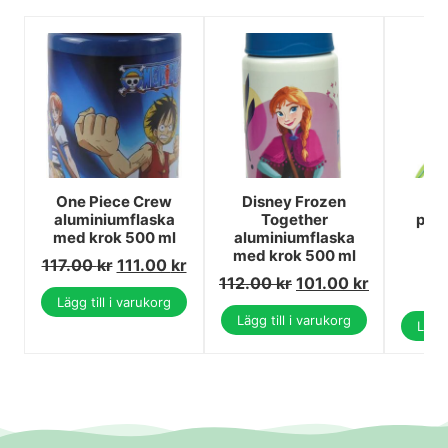
One Piece Crew
Disney Frozen
Fi
aluminiumflaska
Together
plas
med krok 500 ml
aluminiumflaska
kr
med krok 500 ml
117.00
kr
111.00
kr
1
112.00
kr
101.00
kr
1
Lägg till i varukorg
Lägg till i varukorg
Lägg 