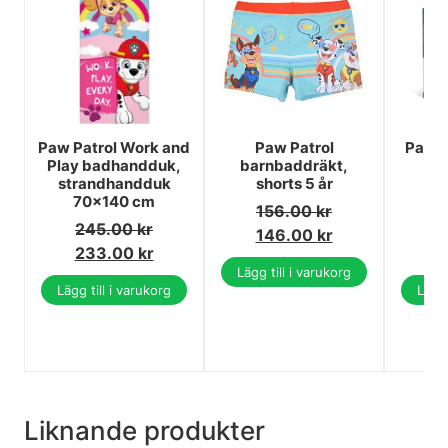
Paw Patrol Work and
Paw Patrol
Paw P
Play badhandduk,
barnbaddräkt,
R
strandhandduk
shorts 5 år
Sp
70x140 cm
C
156.00
kr
245.00
kr
2
146.00
kr
233.00
kr
2
Lägg till i varukorg
Lägg till i varukorg
Lägg 
Liknande produkter