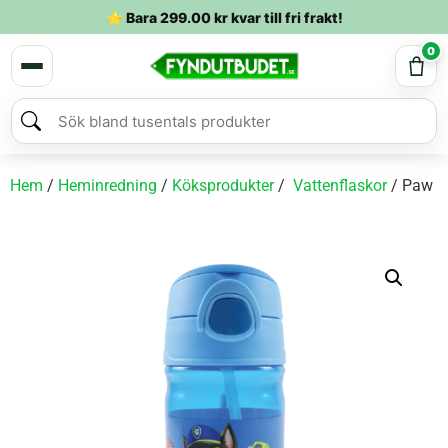
⭐ Bara
299.00
kr
kvar till fri frakt!
0
Hem
/
Heminredning
/
Köksprodukter
/
Vattenflaskor
/ Paw P