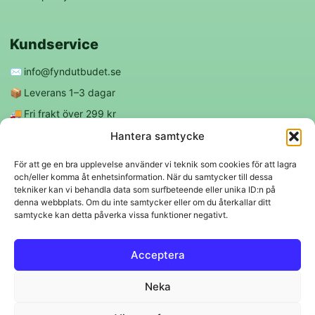
Kundservice
✉️
info@fyndutbudet.se
📦
Leverans 1–3 dagar
🚚
Fri frakt över 299 kr
😊
Nöjd kund-garanti
Hantera samtycke
För att ge en bra upplevelse använder vi teknik som cookies för att lagra
och/eller komma åt enhetsinformation. När du samtycker till dessa
Följ oss
tekniker kan vi behandla data som surfbeteende eller unika ID:n på
denna webbplats. Om du inte samtycker eller om du återkallar ditt
samtycke kan detta påverka vissa funktioner negativt.
f
◎
Acceptera
Trygga betalningar
Neka
Klarna
VISA
Mastercard
Swish