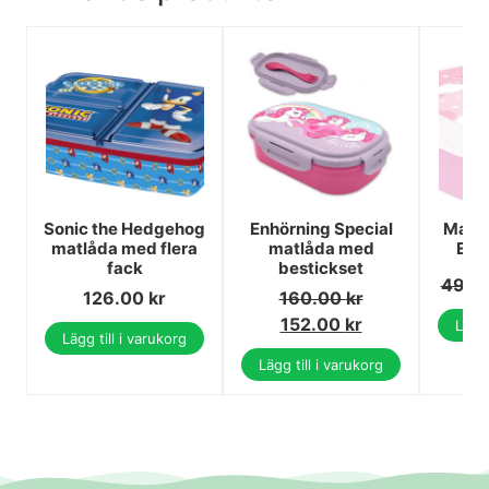
Sonic the Hedgehog
Enhörning Special
Matl
matlåda med flera
matlåda med
Enh
fack
bestickset
49.0
126.00
kr
160.00
kr
152.00
kr
Lägg 
Lägg till i varukorg
Lägg till i varukorg