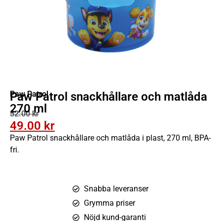
Paw Patrol
Paw Patrol snackhållare och matlåda
270 ml
52.00
kr
49.00
kr
Paw Patrol snackhållare och matlåda i plast, 270 ml, BPA-
fri.
Snabba leveranser
Grymma priser
Nöjd kund-garanti