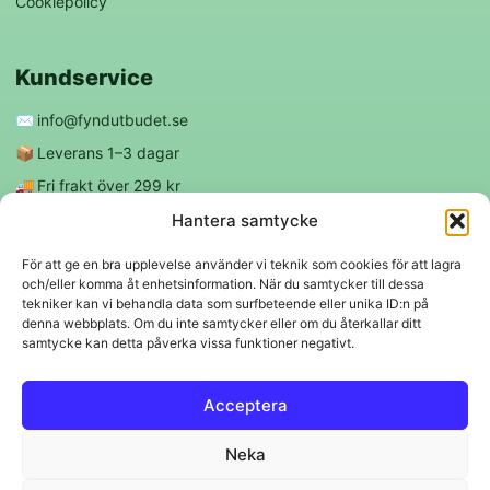
Cookiepolicy
Kundservice
✉️
info@fyndutbudet.se
📦
Leverans 1–3 dagar
🚚
Fri frakt över 299 kr
😊
Nöjd kund-garanti
Hantera samtycke
För att ge en bra upplevelse använder vi teknik som cookies för att lagra
och/eller komma åt enhetsinformation. När du samtycker till dessa
Följ oss
tekniker kan vi behandla data som surfbeteende eller unika ID:n på
denna webbplats. Om du inte samtycker eller om du återkallar ditt
samtycke kan detta påverka vissa funktioner negativt.
f
◎
Acceptera
Trygga betalningar
Neka
Klarna
VISA
Mastercard
Swish