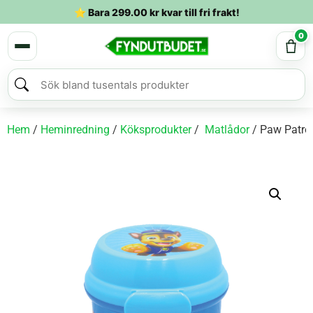
⭐ Bara
299.00
kr
kvar till fri frakt!
0
Hem
/
Heminredning
/
Köksprodukter
/
Matlådor
/ Paw Patrol