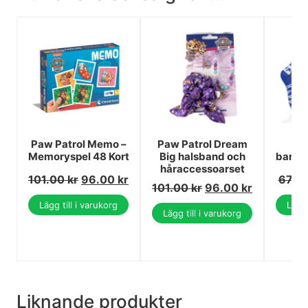
Paw Patrol Memo –
Paw Patrol Dream
P
Memoryspel 48 Kort
Big halsband och
barns
håraccessoarset
101.00
kr
96.00
kr
67.0
101.00
kr
96.00
kr
Lägg till i varukorg
Lägg 
Lägg till i varukorg
Liknande produkter