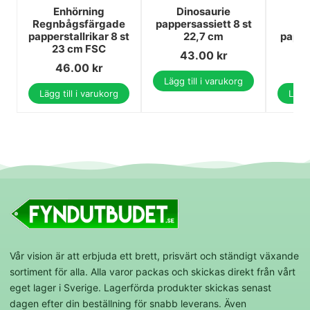
Enhörning
Dinosaurie
H
Regnbågsfärgade
pappersassiett 8 st
S
papperstallrikar 8 st
22,7 cm
pappe
23 cm FSC
2
43.00
kr
46.00
kr
Lägg till i varukorg
Lägg till i varukorg
Lägg 
Vår vision är att erbjuda ett brett, prisvärt och ständigt växande
sortiment för alla. Alla varor packas och skickas direkt från vårt
eget lager i Sverige. Lagerförda produkter skickas senast
dagen efter din beställning för snabb leverans. Även