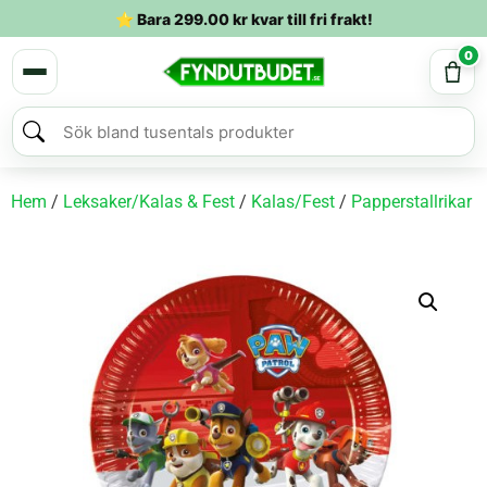
⭐ Bara
299.00
kr
kvar till fri frakt!
0
Hem
/
Leksaker/Kalas & Fest
/
Kalas/Fest
/
Papperstallrikar
/