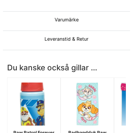
Varumärke
Leveranstid & Retur
Du kanske också gillar ...
Paw Patrol Forever
Badhandduk Paw
P