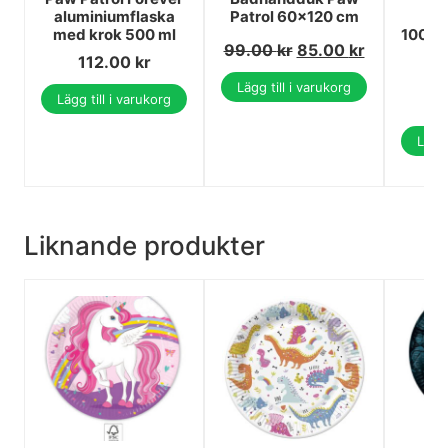
aluminiumflaska
Patrol 60x120 cm
Ba
med krok 500 ml
100x1
99.00
kr
85.00
kr
112.00
kr
3
Lägg till i varukorg
Lägg till i varukorg
2
Lägg 
Liknande produkter