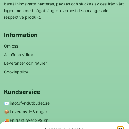
beställningsvaror hanteras, packas och skickas av oss från vårt
lager, men med något längre leveranstid som anges vid
respektive produkt.
Information
Om oss
Allmänna villkor
Leveranser och returer
Cookiepolicy
Kundservice
✉️
info@fyndutbudet.se
📦
Leverans 1–3 dagar
🚚
Fri frakt över 299 kr
😊
Nöjd kund-garanti