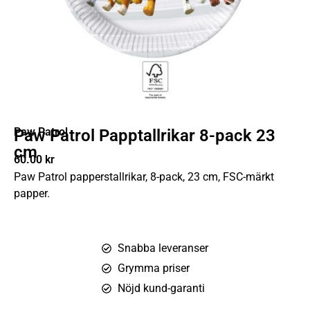
Paw Patrol
Paw Patrol Papptallrikar 8-pack 23
cm
60.00
kr
Paw Patrol papperstallrikar, 8-pack, 23 cm, FSC-märkt
papper.
Snabba leveranser
Grymma priser
Nöjd kund-garanti