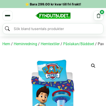
⭐ Bara
299.00
kr
kvar till fri frakt!
0
Hem
/
Heminredning
/
Hemtextiler
/
Påslakan/Bäddset
/ Paw 