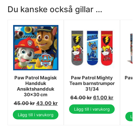
Du kanske också gillar ...
Paw Patrol Magisk
Paw Patrol Mighty
Paw Pa
Handduk
Team barnstrumpor
10
Ansiktshandduk
31/34
C
30x30 cm
64.00
kr
61.00
kr
2
45.00
kr
43.00
kr
2
Lägg till i varukorg
Lägg till i varukorg
Lägg 