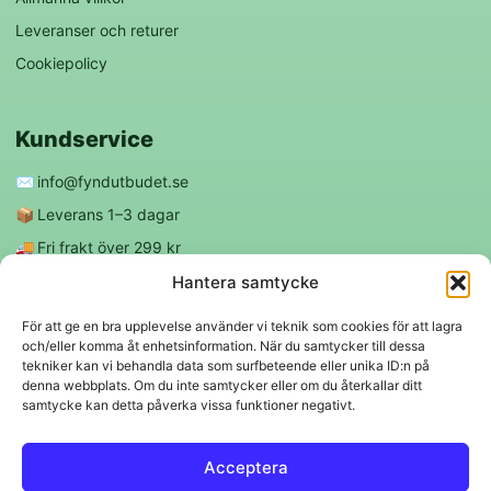
Leveranser och returer
Cookiepolicy
Kundservice
✉️
info@fyndutbudet.se
📦
Leverans 1–3 dagar
🚚
Fri frakt över 299 kr
😊
Nöjd kund-garanti
Hantera samtycke
För att ge en bra upplevelse använder vi teknik som cookies för att lagra
och/eller komma åt enhetsinformation. När du samtycker till dessa
Följ oss
tekniker kan vi behandla data som surfbeteende eller unika ID:n på
denna webbplats. Om du inte samtycker eller om du återkallar ditt
samtycke kan detta påverka vissa funktioner negativt.
f
◎
Acceptera
Trygga betalningar