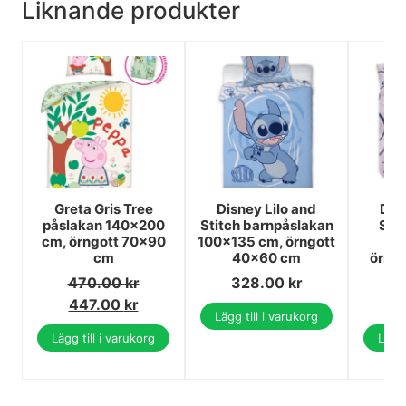
Liknande produkter
Greta Gris Tree
Disney Lilo and
Dis
påslakan 140x200
Stitch barnpåslakan
Stit
cm, örngott 70x90
100×135 cm, örngott
14
cm
40×60 cm
örng
470.00
kr
328.00
kr
6
447.00
kr
5
Lägg till i varukorg
Lägg till i varukorg
Lägg 