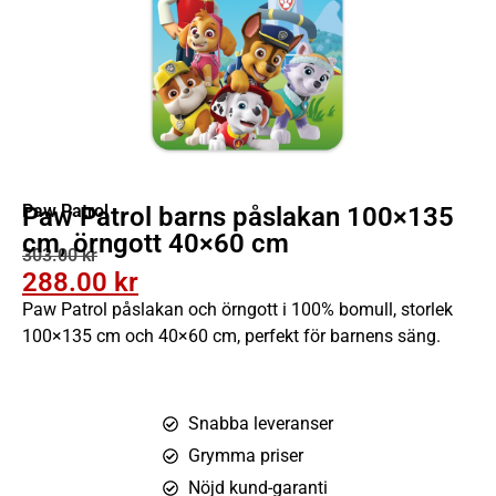
Paw Patrol
Paw Patrol barns påslakan 100×135
cm, örngott 40×60 cm
303.00
kr
288.00
kr
Paw Patrol påslakan och örngott i 100% bomull, storlek
100×135 cm och 40×60 cm, perfekt för barnens säng.
Snabba leveranser
Grymma priser
Nöjd kund-garanti