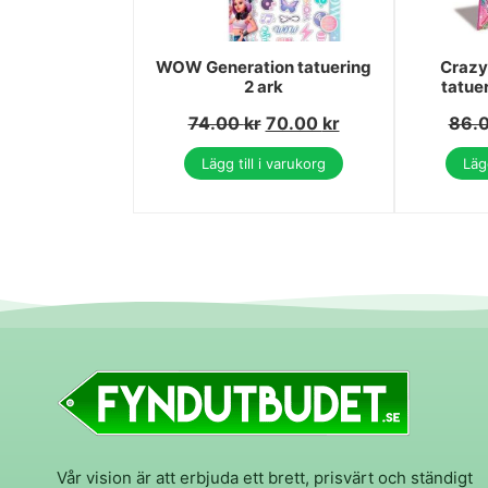
WOW Generation tatuering
Crazy
2 ark
tatue
74.00
kr
70.00
kr
86.
Lägg till i varukorg
Lägg
Vår vision är att erbjuda ett brett, prisvärt och ständigt