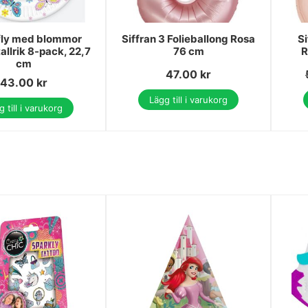
fly med blommor
Siffran 3 Folieballong Rosa
Si
allrik 8-pack, 22,7
76 cm
R
cm
47.00
kr
43.00
kr
Lägg till i varukorg
 till i varukorg