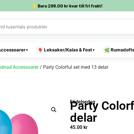
⭐ Bara
299.00
kr
kvar till fri frakt!
Accessoarer
Leksaker/Kalas & Fest
Rumsdoft
🎈
🌿
▾
▾
ädnad Accessoarer
/ Party Colorful set med 13 delar
Party Color
Födelsedag
delar
45.00
kr