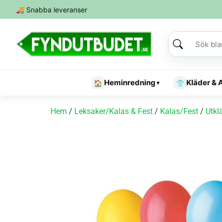
🚚
Snabba leveranser
Heminredning
Kläder & 
🏠
👕
▾
Hem
/
Leksaker/Kalas & Fest
/
Kalas/Fest
/
Utkl