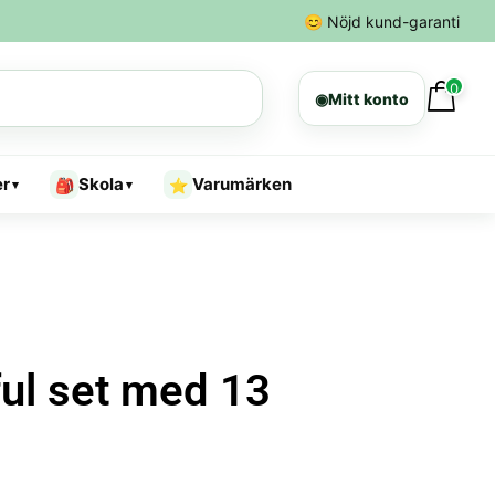
😊
Nöjd kund-garanti
0
◉
Mitt konto
er
Skola
Varumärken
🎒
⭐
▾
▾
ful set med 13