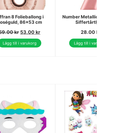
ffran 8 Folieballong i
Number Metallic Roséguld
oséguld, 86x53 cm
Siffertårtljus 7
59.00
kr
53.00
kr
28.00
kr
Lägg till i varukorg
Lägg till i varukorg