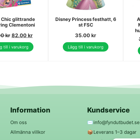
 Chic glittrande
Disney Princess festhatt, 6
A
ring Clementoni
st FSC
hu
00
kr
82.00
kr
35.00
kr
 till i varukorg
Lägg till i varukorg
Information
Kundservice
Om oss
✉️
info@fyndutbudet.se
Allmänna villkor
📦
Leverans 1–3 dagar