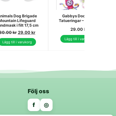
nimals Dog Brigade
Gabbys Dockskåp
Mountain Lifeguard
Tatueringar – 12-pack
ndmask i filt 17,5 cm
29.00
kr
30.00
kr
29.00
kr
Lägg till i varukorg
Lägg till i varukorg
Följ oss
f
◎