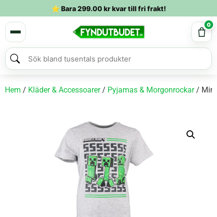
⭐ Bara
299.00
kr
kvar till fri frakt!
0
Hem
/
Kläder & Accessoarer
/
Pyjamas & Morgonrockar
/ Mine