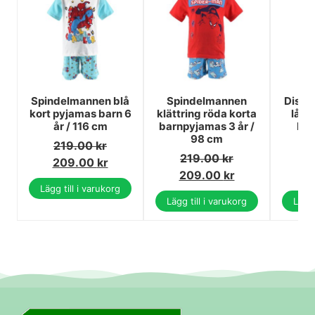
Spindelmannen blå
Spindelmannen
Disne
kort pyjamas barn 6
klättring röda korta
lång
år / 116 cm
barnpyjamas 3 år /
bar
98 cm
1
219.00
kr
219.00
kr
3
209.00
kr
209.00
kr
3
Lägg till i varukorg
Lägg till i varukorg
Lägg 