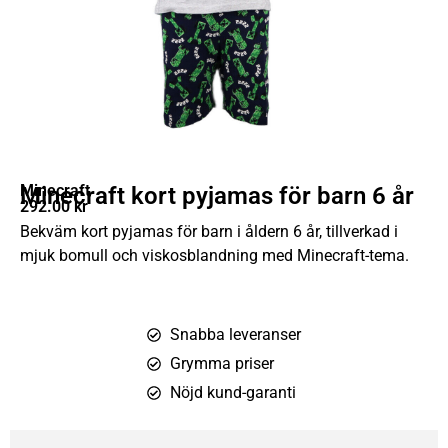
Minecraft
Minecraft kort pyjamas för barn 6 år
292.00
kr
Bekväm kort pyjamas för barn i åldern 6 år, tillverkad i
mjuk bomull och viskosblandning med Minecraft-tema.
Snabba leveranser
Grymma priser
Nöjd kund-garanti