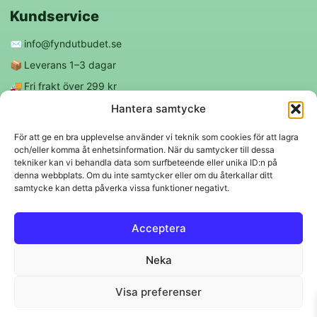
Kundservice
✉️
info@fyndutbudet.se
📦
Leverans 1–3 dagar
🚚
Fri frakt över 299 kr
😊
Nöjd kund-garanti
Hantera samtycke
För att ge en bra upplevelse använder vi teknik som cookies för att lagra
och/eller komma åt enhetsinformation. När du samtycker till dessa
Följ oss
tekniker kan vi behandla data som surfbeteende eller unika ID:n på
denna webbplats. Om du inte samtycker eller om du återkallar ditt
samtycke kan detta påverka vissa funktioner negativt.
f
◎
Acceptera
Trygga betalningar
Neka
Klarna
VISA
Mastercard
Swish
Visa preferenser
© 2026 EBM Fyndutbudet AB.