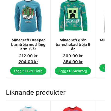
Minecraft Creeper
Minecraft grön
Minecr
barntröja med lång
barnstickad tröja 9
ärm, 6 år
år
3
212.00
kr
369.00
kr
3
204.00
kr
354.00
kr
Lägg 
Lägg till i varukorg
Lägg till i varukorg
Liknande produkter