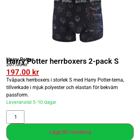
Harry Potter
Harry Potter herrboxers 2-pack S
207.00
kr
197.00
kr
Tvåpack herrboxers i storlek S med Harry Potter-tema,
tillverkade i mjuk polyester och elastan för bekväm
passform.
Leveranstid 5-10 dagar
Lägg till i varukorg