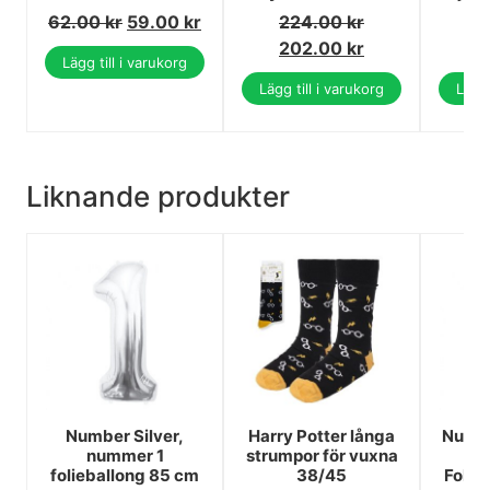
62.00
kr
59.00
kr
224.00
kr
5
202.00
kr
5
Lägg till i varukorg
Lägg till i varukorg
Lägg 
Liknande produkter
Number Silver,
Harry Potter långa
Numbe
nummer 1
strumpor för vuxna
N
folieballong 85 cm
38/45
Folie