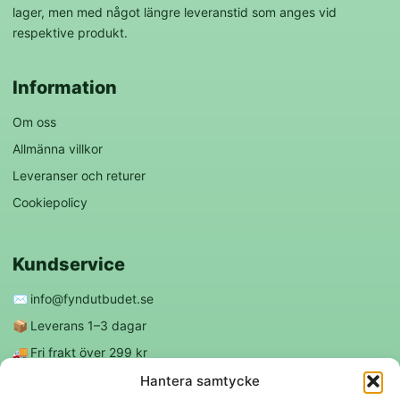
lager, men med något längre leveranstid som anges vid
respektive produkt.
Information
Om oss
Allmänna villkor
Leveranser och returer
Cookiepolicy
Kundservice
✉️
info@fyndutbudet.se
📦
Leverans 1–3 dagar
🚚
Fri frakt över 299 kr
😊
Nöjd kund-garanti
Hantera samtycke