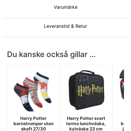
Varumärke
Leveranstid & Retur
Du kanske också gillar ...
Harry Potter
Harry Potter svart
Ha
barnstrumpor utan
termo lunchväska,
barn
skaft 27/30
kylväska 23 cm
jog