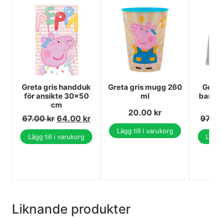
Greta gris handduk
Greta gris mugg 260
Greta
för ansikte 30x50
ml
barn t
cm
ä
20.00
kr
67.00
kr
64.00
kr
97.0
Lägg till i varukorg
Lägg till i varukorg
Lägg 
Liknande produkter