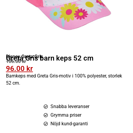
Disney Greta Gris
Greta Gris barn keps 52 cm
106.00
kr
96.00
kr
Barnkeps med Greta Gris-motiv i 100% polyester, storlek
52 cm.
Snabba leveranser
Grymma priser
Nöjd kund-garanti