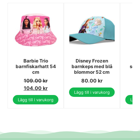
Barbie Trio
Disney Frozen
A
barnfiskarhatt 54
barnkeps med blå
solg
cm
blommor 52 cm
109.00
kr
80.00
kr
1
104.00
kr
1
Lägg till i varukorg
Lägg till i varukorg
Lägg 