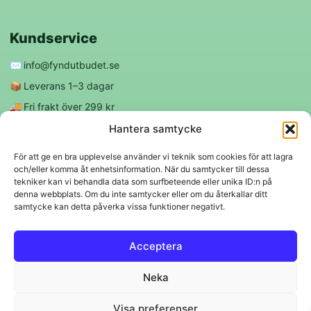
Kundservice
✉️
info@fyndutbudet.se
📦
Leverans 1–3 dagar
🚚
Fri frakt över 299 kr
😊
Nöjd kund-garanti
Hantera samtycke
För att ge en bra upplevelse använder vi teknik som cookies för att lagra
och/eller komma åt enhetsinformation. När du samtycker till dessa
Följ oss
tekniker kan vi behandla data som surfbeteende eller unika ID:n på
denna webbplats. Om du inte samtycker eller om du återkallar ditt
samtycke kan detta påverka vissa funktioner negativt.
f
◎
Acceptera
Trygga betalningar
Neka
Klarna
VISA
Mastercard
Swish
Visa preferenser