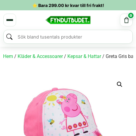
⭐ Bara
299.00
kr
kvar till fri frakt!
0
Hem
/
Kläder & Accessoarer
/
Kepsar & Hattar
/ Greta Gris ba